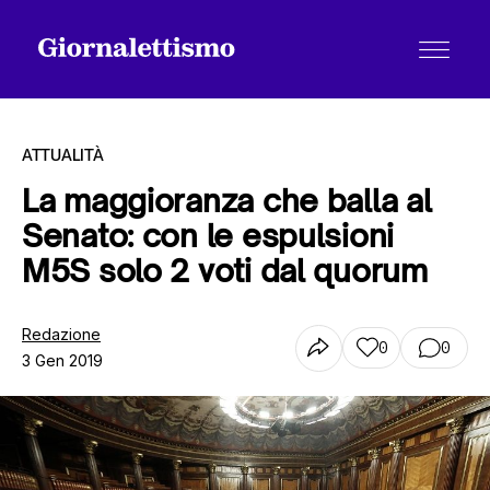
ATTUALITÀ
La maggioranza che balla al
Senato: con le espulsioni
Tutti gli articoli
M5S solo 2 voti dal quorum
Chi siamo
Redazione
0
0
3 Gen 2019
Contatti