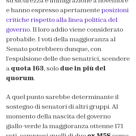
su sicurezza e immigrazione a novembre
e hanno espresso apertamente
posizioni
critiche rispetto alla linea politica del
governo
. Il loro addio viene considerato
probabile. I voti della maggioranza al
Senato potrebbero dunque, con
l’espulsione delle due senatrici, scendere
a
quota 163
, solo
due in più del
quorum
.
A quel punto sarebbe determinante il
sostegno di senatori di altri gruppi. Al
momento della nascita del governo
giallo-verde la maggioranza ottenne 171
voti, compresi quelli di due
ex M5S
come