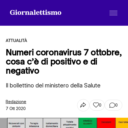
ATTUALITÀ
Numeri coronavirus 7 ottobre,
cosa c’è di positivo e di
Tutti gli articoli
negativo
Il bollettino del ministero della Salute
Chi siamo
Redazione
0
0
Contatti
7 Ott 2020