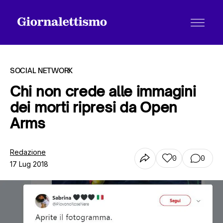
SOCIAL NETWORK
Chi non crede alle immagini
dei morti ripresi da Open
Tutti gli articoli
Arms
Chi siamo
Redazione
0
0
17 Lug 2018
Contatti