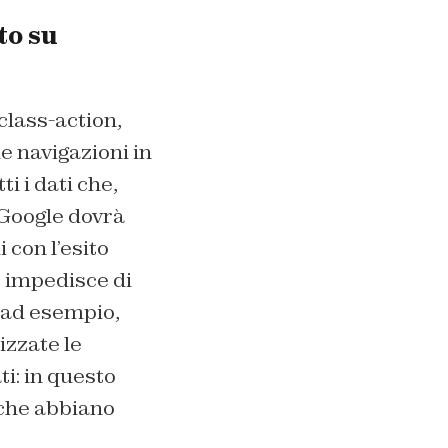
to su
class-action,
le navigazioni in
i i dati che,
 Google dovrà
 con l’esito
e impedisce di
, ad esempio,
izzate le
ti: in questo
i che abbiano