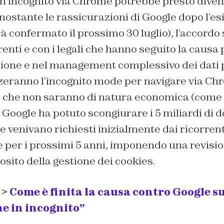
in incognito via Chrome potrebbe presto dive
nostante le rassicurazioni di Google dopo l’esi
à confermato il prossimo 30 luglio), l’accordo 
rrenti e con i legali che hanno seguito la causa
stione e nel management complessivo dei dati 
zzeranno l’incognito mode per navigare via Chro
, che non saranno di natura economica (come
, Google ha potuto scongiurare i 5 miliardi di do
 venivano richiesti inizialmente dai ricorrent
 per i prossimi 5 anni, imponendo una revisio
osito della gestione dei cookies.
 >
Come è finita la causa contro Google su
e in incognito”