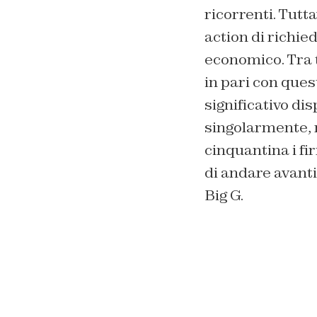
ricorrenti. Tutt
action di richi
economico. Tra t
in pari con que
significativo di
singolarmente, 
cinquantina i fi
di andare avant
Big G.