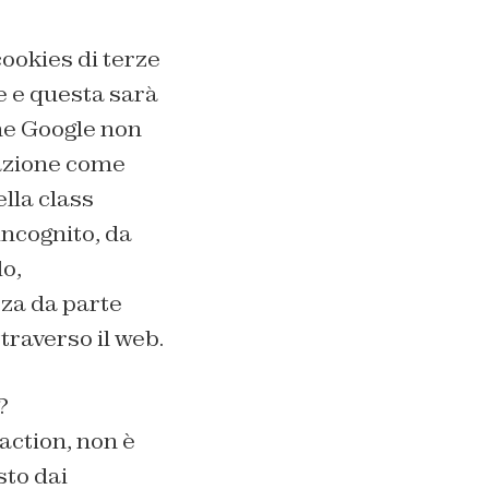
cookies di terze
e e questa sarà
che Google non
gazione come
lla class
incognito, da
o,
zza da parte
traverso il web.
?
action, non è
sto dai