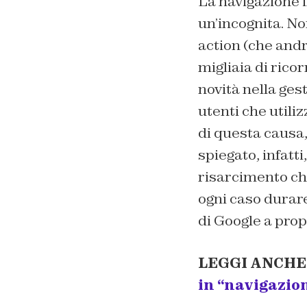
La navigazione 
un’incognita. No
action (che andr
migliaia di rico
novità nella ge
utenti che utili
di questa causa
spiegato, infatti
risarcimento che
ogni caso durare
di Google a prop
LEGGI ANCHE
in “navigazion