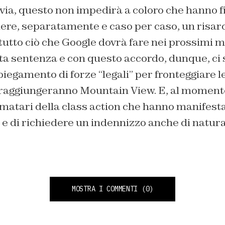
avia, questo non impedirà a coloro che hanno f
edere, separatamente e caso per caso, un risa
utto ciò che Google dovrà fare nei prossimi m
sta sentenza e con questo accordo, dunque, ci
spiegamento di forze “legali” per fronteggiare l
raggiungeranno Mountain View. E, al momento
rmatari della class action che hanno manifesta
i e di richiedere un indennizzo anche di natu
MOSTRA I COMMENTI
(0)