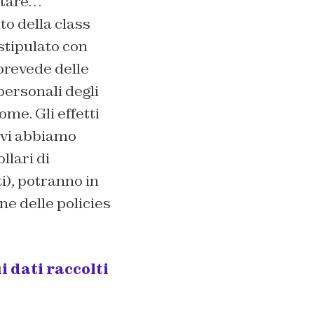
ntare…
to della class
stipulato con
 prevede delle
personali degli
me. Gli effetti
 vi abbiamo
llari di
i), potranno in
ne delle policies
i dati raccolti