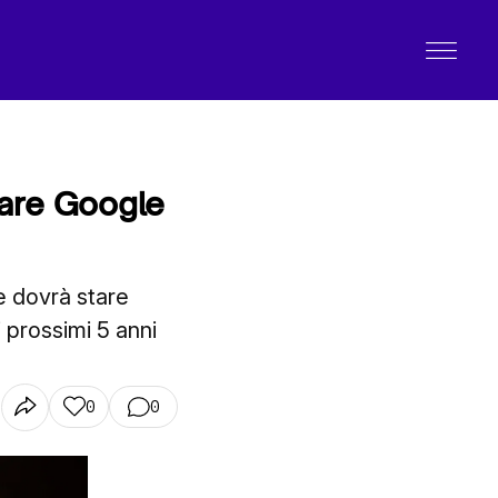
fare Google
 e dovrà stare
 prossimi 5 anni
0
0