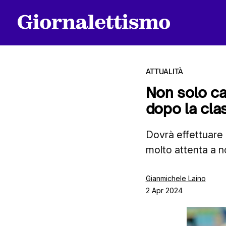
ATTUALITÀ
Non solo ca
dopo la cla
Tutti gli articoli
Dovrà effettuare d
molto attenta a n
Chi siamo
Gianmichele Laino
2 Apr 2024
Contatti