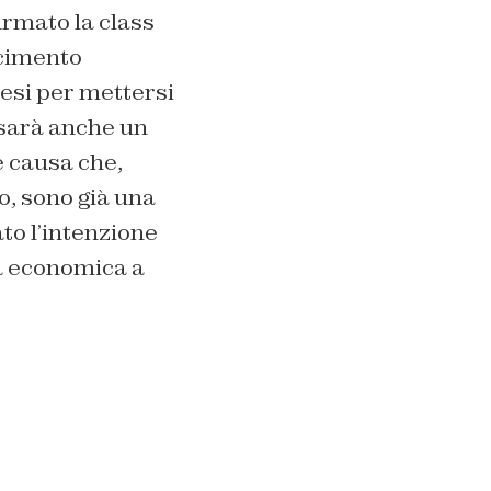
irmato la class
rcimento
esi per mettersi
 sarà anche un
e causa che,
, sono già una
to l’intenzione
ra economica a