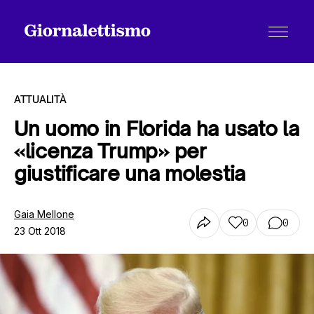
ATTUALITÀ
Un uomo in Florida ha usato la
«licenza Trump» per
Tutti gli articoli
giustificare una molestia
Chi siamo
Gaia Mellone
0
0
23 Ott 2018
Contatti