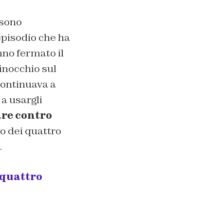
 sono
’episodio che ha
nno fermato il
inocchio sul
continuava a
 a usargli
are contro
o dei quattro
.
 quattro