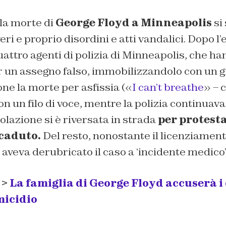
la morte di
George Floyd a Minneapolis
si
eri e proprio disordini e atti vandalici. Dopo l
quattro agenti di polizia di Minneapolis, che ha
 un assegno falso, immobilizzandolo con un g
ne la morte per asfissia («
I can’t breathe
» – 
n un filo di voce, mentre la polizia continuava
olazione si è riversata in strada
per protest
caduto.
Del resto, nonostante il licenziament
a aveva derubricato il caso a ‘incidente medico’
 >
La famiglia di George Floyd accuserà i
micidio