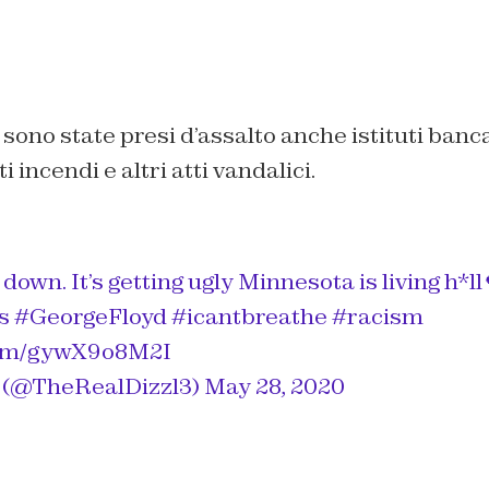
 sono state presi d’assalto anche istituti banca
i incendi e altri atti vandalici.
down. It’s getting ugly Minnesota is living h*ll
s
#GeorgeFloyd
#icantbreathe
#racism
.com/gywX9o8M2I
 (@TheRealDizzl3)
May 28, 2020