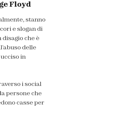
rge Floyd
ualmente, stanno
 cori e slogan di
n disagio che è
l’abuso delle
 ucciso in
averso i social
 da persone che
vedono casse per