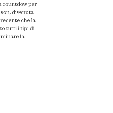
 un countdow per
son, divenuta
 recente che la
 tutti i tipi di
rminare la