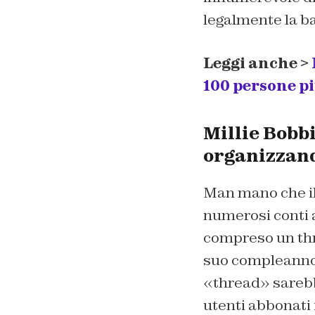
legalmente la b
Leggi anche >
100 persone pi
Millie Bobb
organizzand
Man mano che il
numerosi conti a
compreso un thr
suo compleanno.
«thread» sarebbe
utenti abbonati 