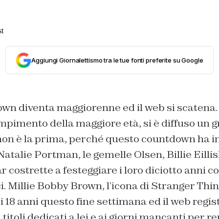
Aggiungi Giornalettismo tra le tue fonti preferite su Google
own diventa maggiorenne ed il web si scatena.
pimento della maggiore età, si è diffuso un g
 non è la prima, perché questo countdown ha in
atalie Portman, le gemelle Olsen, Billie Eillis
 costrette a festeggiare i loro diciotto anni co
i. Millie Bobby Brown, l’icona
di Stranger Thin
oi 18 anni questo fine settimana ed il web regi
titoli dedicati a lei e ai giorni mancanti per r