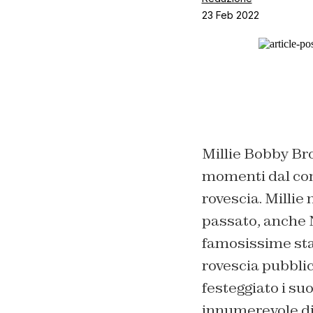
23 Feb 2022
Millie Bobby Br
momenti dal com
rovescia. Millie
passato, anche N
famosissime star
rovescia pubblic
festeggiato i su
innumerevole di 