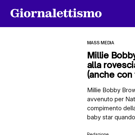
MASS MEDIA
Millie Bobb
alla rovesc
Tutti gli articoli
(anche con 
Millie Bobby Bro
Chi siamo
avvenuto per Natal
compimento della
Contatti
baby star quando
Redazione