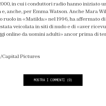
 2000, in cui i conduttori radio hanno iniziato
n e, anche, per Emma Watson. Anche Mara Wil
uo ruolo in «Matilda» nel 1996, ha affermato di
ata veicolata in siti di nudo e di «aver ricevuto
gi online da uomini adulti» ancor prima di te
Capital Pictures
MOSTRA I COMMENTI
(0)