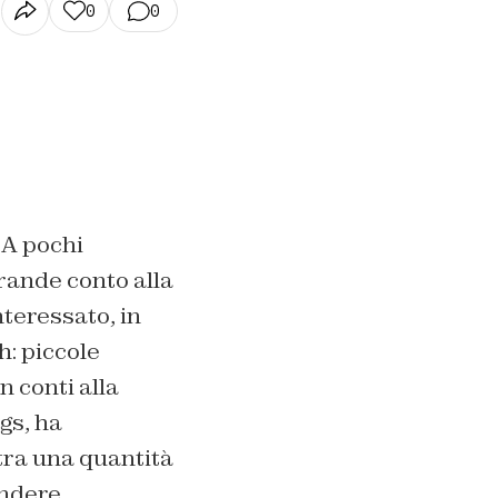
0
0
 A pochi
rande conto alla
teressato, in
h: piccole
n conti alla
gs, ha
stra una quantità
endere