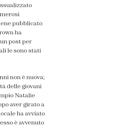
essualizzato
numerosi
viene pubblicato
Brown ha
 un post per
li le sono stati
nni non è nuova;
à delle giovani
empio Natalie
po aver girato a
locale ha avviato
stesso è avvenuto