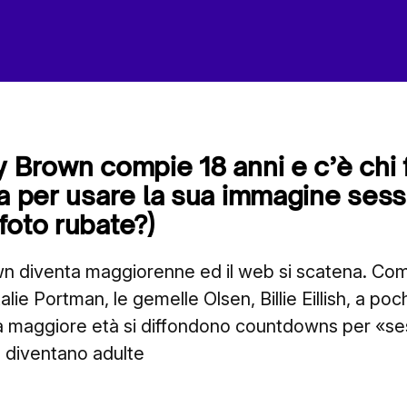
y Brown compie 18 anni e c’è chi f
ia per usare la sua immagine sess
foto rubate?)
wn diventa maggiorenne ed il web si scatena. Com
ie Portman, le gemelle Olsen, Billie Eillish, a pochi
 maggiore età si diffondono countdowns per «ses
 diventano adulte