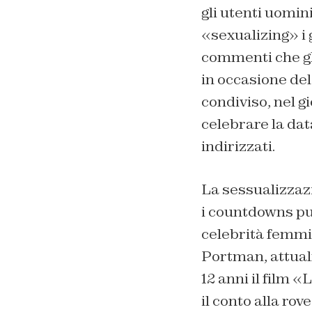
gli utenti uomin
«sexualizing» i 
commenti che gli
in occasione de
condiviso, nel 
celebrare la dat
indirizzati.
La sessualizzazi
i countdowns pub
celebrità femmi
Portman, attual
12 anni il film 
il conto alla ro