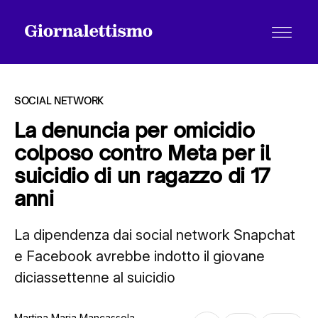
SOCIAL NETWORK
La denuncia per omicidio
colposo contro Meta per il
Tutti gli articoli
suicidio di un ragazzo di 17
anni
Chi siamo
La dipendenza dai social network Snapchat
e Facebook avrebbe indotto il giovane
Contatti
diciassettenne al suicidio
Martina Maria Mancassola