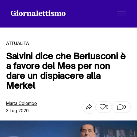
ATTUALITÀ
Salvini dice che Berlusconi è
a favore del Mes per non
Tutti gli articoli
dare un dispiacere alla
Merkel
Chi siamo
Marta Colombo
0
0
3 Lug 2020
Contatti