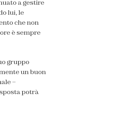
uato a gestire
 lui, le
ento che non
ssore è sempre
suo gruppo
iamente un buon
nale –
isposta potrà