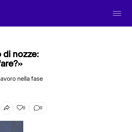
 di nozze:
fare?»
lavoro nella fase
0
0