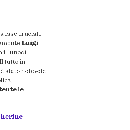
a fase cruciale
Piemonte
Luigi
 il lunedì
l tutto in
è stato notevole
lica,
tente le
cherine