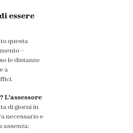
 di essere
ato questa
omento –
so le distanze
e a
fici.
 L’assessore
a di giorni in
ra necessario e
ua assenza: