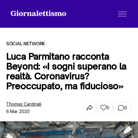
SOCIAL NETWORK
Luca Parmitano racconta
Beyond: «I sogni superano la
Tutti gli articoli
realtà. Coronavirus?
Preoccupato, ma fiducioso»
Chi siamo
Thomas Cardinali
0
0
6 Mar 2020
Contatti