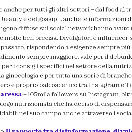
nche per tutti gli altri settori – dal food al 
 beauty e del gossip -, anche le informazioni d
ngono diffuse sui social network hanno avuto 
 molto ben precisa. Divulgatori e influencer s
n passato, rispondendo a esigenze sempre più 
dimento sempre maggiore: vale per il debunki
 per i consigli specifici nel settore della nutriz
 la ginecologia e per tutta una serie di branch
ero e proprio palcoscenico tra Instagram e Ti
Caressa
– 105mila followers su Instagram, olt
ologo nutrizionista che ha deciso di dispensare
idabili nel suo campo anche attraverso i socia
 >
Il rapporto tra disinformazione, divu