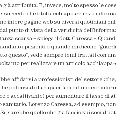
sia già attribuita. E, invece, molto spesso le co
: succede che titoli acchiappa-click o inform
no intere pagine web su diversi quotidiani on
 dal punto di vista della veridicità dell’inform
tanza scarsa – spiega il dott. Caressa -. Quand
mandano i pazienti e quando mi dicono “
guarda
etto questo
“, vedo sempre temi trattati con un
 soltanto per realizzare un articolo acchiappa-
be affidarsi a professionisti del settore (che,
he potenziato la capacità di diffondere infor
 e accattivante) per aumentare il tasso di att
o sanitario. Lorenzo Caressa, ad esempio, non
«Sì, sarebbe quello che già faccio sui social ne