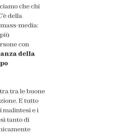
iciamo che chi
C’è della
ai mass-media:
 più
ersone con
anza della
ipo
tra tra le buone
zione. E tutto
 malintesi e i
sì tanto di
onicamente