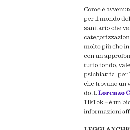
Come è avvenuto a
per il mondo del
sanitario che ve
categorizzazione
molto più che i
con un approfon
tutto tondo, vale
psichiatria, per
che trovano un v
dott.
Lorenzo 
TikTok – è un bi
informazioni aff
LEGGI ANCHE