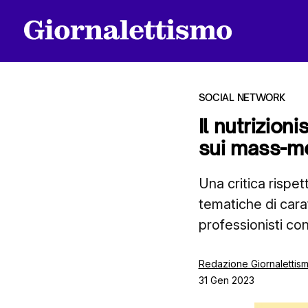
SOCIAL NETWORK
Il nutrizio
sui mass-me
Tutti gli articoli
Una critica rispe
tematiche di cara
Chi siamo
professionisti co
Contatti
Redazione Giornalettis
31 Gen 2023