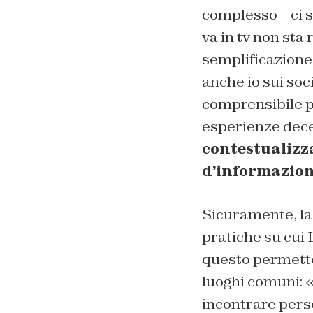
complesso – ci s
va in tv non sta 
semplificazione 
anche io sui soc
comprensibile po
esperienze dece
contestualizza
d’informazio
Sicuramente, la 
pratiche su cui 
questo permette 
luoghi comuni: «
incontrare pers