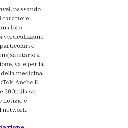
travel, passando
i carattere
una loro
i verticalizzano
particolari e
ng sanitario a
ione, vale per la
e della medicina
kTok. Anche il
re 290mila su
 notizie e
l network.
lgazione