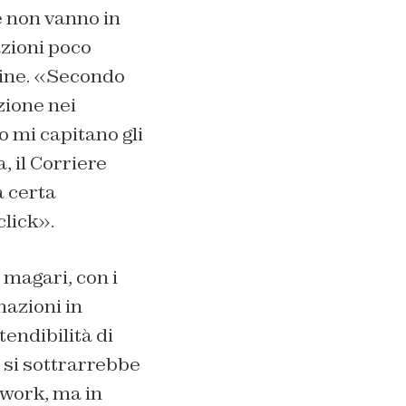
se non vanno in
azioni poco
line. «Secondo
azione nei
o mi capitano gli
, il Corriere
a certa
click».
 magari, con i
mazioni in
endibilità di
 si sottrarrebbe
twork, ma in