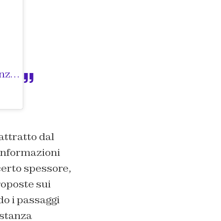
Un post condiviso da Lorenzo Caressa (@dott.lorenzo_caressa)
attratto dal
 informazioni
certo spessore,
roposte sui
do i passaggi
astanza