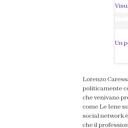
Visu
Lorenzo Caressa,
politicamente c
che venivano pr
come Le Iene su 
social network è
che il professio