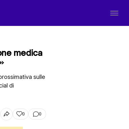
ione medica
»
prossimativa sulle
ial di
0
0