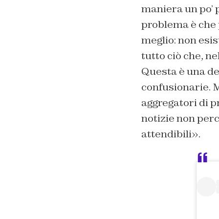
maniera un po’ p
problema è che 
meglio: non esis
tutto ciò che, ne
Questa è una del
confusionarie. M
aggregatori di p
notizie non per
attendibili».