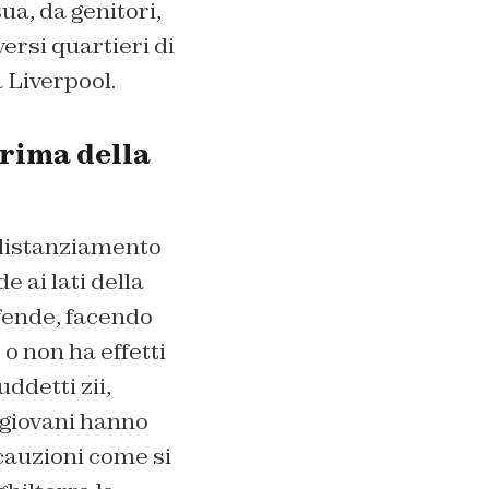
ua, da genitori,
versi quartieri di
 Liverpool.
prima della
l distanziamento
e ai lati della
ifende, facendo
 o non ha effetti
ddetti zii,
i giovani hanno
cauzioni come si