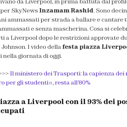
vano da Liverpool, in prima battuta dal profil
e per SkyNews
Inzamam Rashid
. Sono decin
vani ammassati per strada a ballare e cantare t
mmassati e senza mascherina. Cosa si celebr
ti a Liverpool dopo le restrizioni approvate du
 Johnson. I video della
festa piazza Liverpo
 nella giornata di oggi.
>>>
Il ministero dei Trasporti: la capienza dei
 per gli studenti», resta all’80%
piazza a Liverpool con il 93% dei po
ccupati