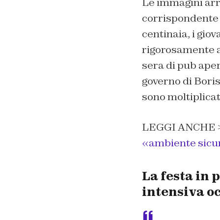
Le immagini arri
corrispondent
centinaia, i gio
rigorosamente a
sera di pub aper
governo di Boris
sono moltiplicati
LEGGI ANCHE 
«ambiente sicuro
La festa in 
intensiva o