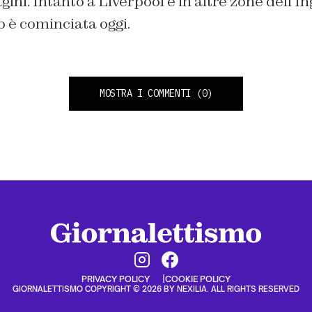
ni. Intanto a Liverpool e in altre zone dell’In
 è cominciata oggi.
MOSTRA I COMMENTI
(0)
PRIVACY POLICY
COOKIE POLICY
GIORNALETTISMO COPYRIGHT © 2026 BY NEXILIA. ALL RIGHTS RESERVED