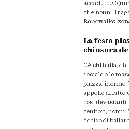
accaduto. Ognuno
zii e nonni. I ra
Ropewalks, zona 
La festa pia
chiusura de
C’è chi balla, ch
sociale e le masc
piazza, inerme. T
appello al fatto 
cosi devastanti. 
genitori, nonni.
deciso di balla