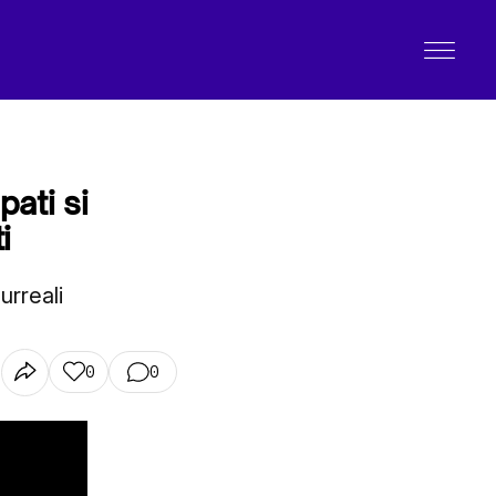
pati si
i
urreali
0
0