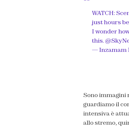
WATCH: Scenes
just hours be
I wonder ho
this.
@SkyN
— Inzamam R
Sono immagini r
guardiamo il cont
intensiva è attu
allo stremo, qu