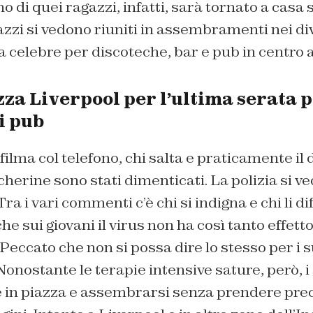
 di quei ragazzi, infatti, sarà tornato a casa s
gazzi si vedono riuniti in assembramenti nei di
celebre per discoteche, bar e pub in centro a
zza Liverpool per l’ultima serata 
i pub
i filma col telefono, chi salta e praticamente i
herine sono stati dimenticati. La polizia si ved
ra i vari commenti c’è chi si indigna e chi li d
che sui giovani il virus non ha così tanto effetto
Peccato che non si possa dire lo stesso per i su
 Nonostante le terapie intensive sature, però, 
re in piazza e assembrarsi senza prendere pre