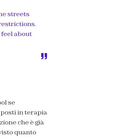
he streets
restrictions.
feel about
ol se
 posti in terapia
zione che è già
visto quanto