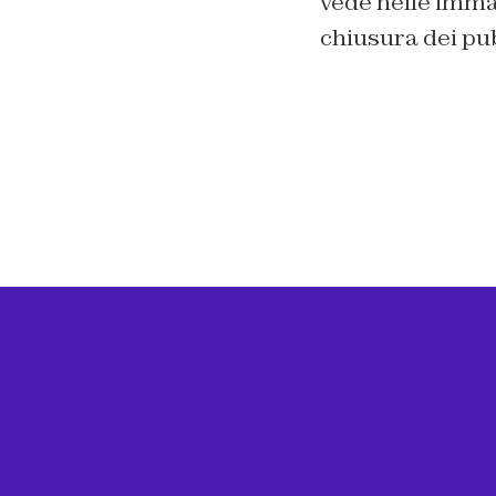
vede nelle immagi
chiusura dei pub