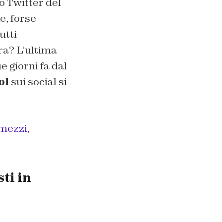
o Twitter del
e, forse
utti
a? L’ultima
e giorni fa dal
ol
sui social si
 mezzi,
sti in