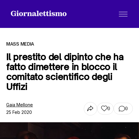
MASS MEDIA
Il prestito del dipinto che ha
fatto dimettere in blocco il
Tutti gli articoli
comitato scientifico degli
Uffizi
Chi siamo
Gaia Mellone
0
0
25 Feb 2020
Contatti