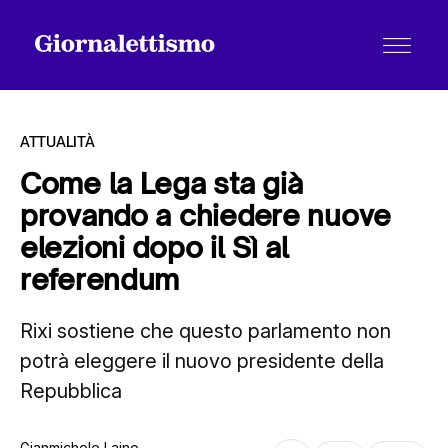
ATTUALITÀ
Come la Lega sta già
provando a chiedere nuove
Tutti gli articoli
elezioni dopo il Sì al
referendum
Chi siamo
Rixi sostiene che questo parlamento non
potrà eleggere il nuovo presidente della
Contatti
Repubblica
Gianmichele Laino