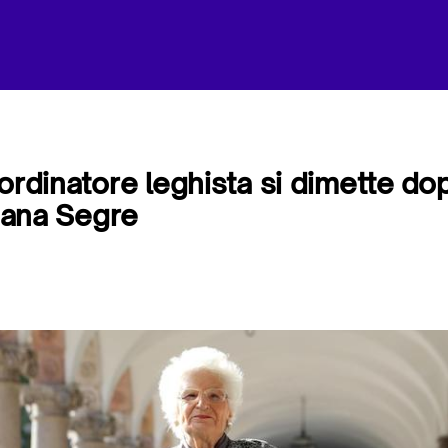
oordinatore leghista si dimette do
liana Segre