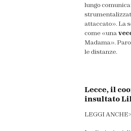
lungo comunicat
strumentalizzat
attaccato». La s
come «una
vec
Madama». Parole 
le distanze.
Lecce, il co
insultato Li
LEGGI ANCHE