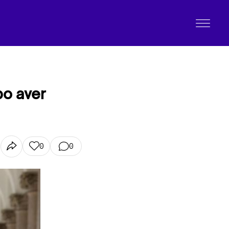
po aver
0
0