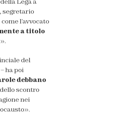
della Lega a
 segretario
o come l’avvocato
ente a titolo
».
inciale del
– ha poi
arole debbano
 dello scontro
agione nei
Olocausto».