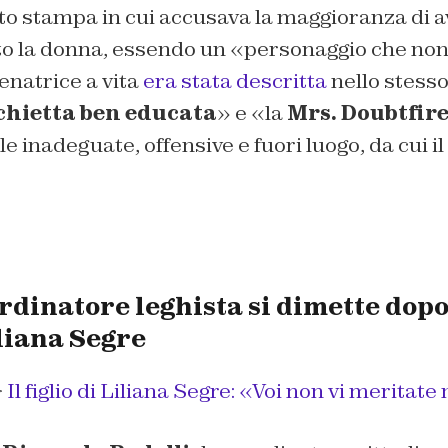
o stampa in cui accusava la maggioranza di a
o la donna, essendo un «personaggio che non
enatrice a vita
era stata descritta
nello stess
chietta ben educata
» e «la
Mrs. Doubtfir
inadeguate, offensive e fuori luogo, da cui il
ordinatore leghista si dimette dop
liana Segre
>
Il figlio di Liliana Segre: «Voi non vi merita