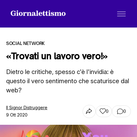
SOCIAL NETWORK
«Trovati un lavoro vero!»
Tutti gli articoli
Dietro le critiche, spesso c'è l'invidia: è
questo il vero sentimento che scaturisce dal
web?
Chi siamo
Il Signor Distruggere
0
0
Contatti
9 Ott 2020