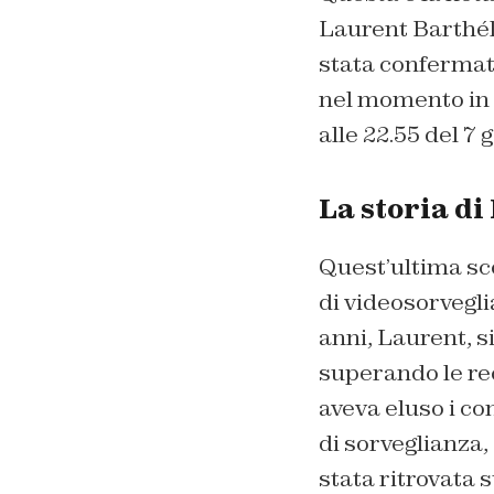
Laurent Barthélé
stata confermata
nel momento in cu
alle 22.55 del 7
La storia di
Quest’ultima sc
di videosorvegli
anni, Laurent, si
superando le rec
aveva eluso i con
di sorveglianza,
stata ritrovata 