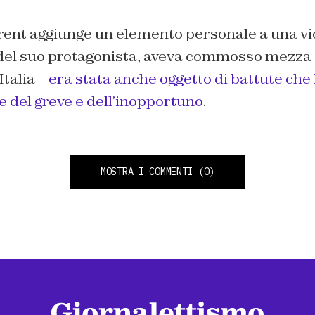
urent aggiunge un elemento personale a una vi
del suo protagonista, aveva commosso mezza
Italia –
era stata anche oggetto di battute che
te del greve e dell’inopportuno
.
MOSTRA I COMMENTI
(0)