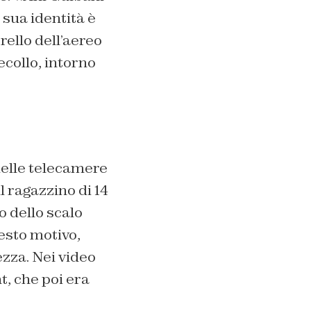
 sua identità è
rello dell’aereo
ecollo, intorno
delle telecamere
l ragazzino di 14
o dello scalo
esto motivo,
ezza. Nei video
t, che poi era