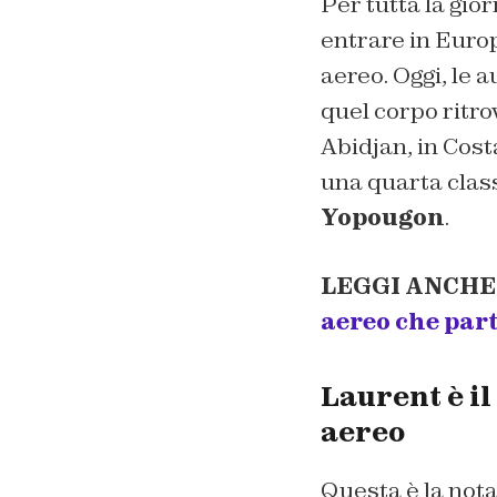
Per tutta la gior
entrare in Europ
aereo. Oggi, le 
quel corpo ritro
Abidjan, in Cost
una quarta clas
Yopougon
.
LEGGI ANCHE
aereo che part
Laurent è il
aereo
Questa è la nota