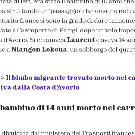
nata di ieri, era stato il bambino di 10 anni ch
a sfruttando un ‘passaggio’ clandestino nel ca
autorità francesi sono in grado di dare un no
vato all’aeroporto di Parigi, dopo un volo impo
a d’Avorio. Si chiamava
Laurent
e aveva 14 an
se a
Niangon Lokoua
, un sobborgo del quart
 >
Il bimbo migrante trovato morto nel ca
iva dalla Costa d’Avorio
 bambino di 14 anni morto nel carr
 divulgata dal ministero dei Trasporti france