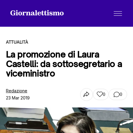
ATTUALITÀ
La promozione di Laura
Castelli: da sottosegretario a
Tutti gli articoli
viceministro
Chi siamo
Redazione
0
0
23 Mar 2019
Contatti