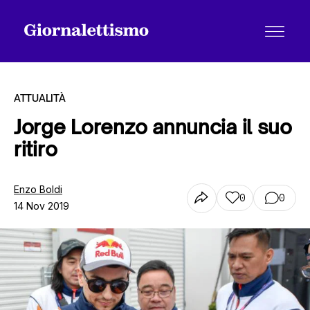
ATTUALITÀ
Jorge Lorenzo annuncia il suo
ritiro
Tutti gli articoli
Enzo Boldi
0
0
14 Nov 2019
Chi siamo
Contatti