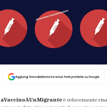
Aggiungi Giornalettismo tra le tue fonti preferite su Google
aVaccinoAUnMigrante
è velocemente risa