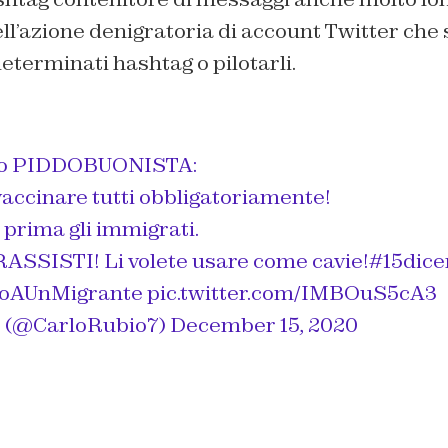
ell’azione denigratoria di account Twitter che
determinati hashtag o pilotarli.
ito PIDDOBUONISTA:
accinare tutti obbligatoriamente!
prima gli immigrati.
RASSISTI! Li volete usare come cavie!
#15dic
noAUnMigrante
pic.twitter.com/IMBOuS5cA3
o (@CarloRubio7)
December 15, 2020