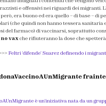
ntano indignati i contenuti che vengono veico
azzisti e offensivi nei riguardi dei migranti. L
 però, era buono ed era quello – di base – di p
olari (che quindi non hanno tessera sanitaria
si del farmaco) di vaccinarsi, soprattutto con
i
no vax
che rifiuteranno la dose che spetterà 
>>>
Feltri ‘difende’ Suarez definendo i migran
donaVaccinoAUnMigrante frainte
noAUnMigrante
è un’iniziativa nata da un grup