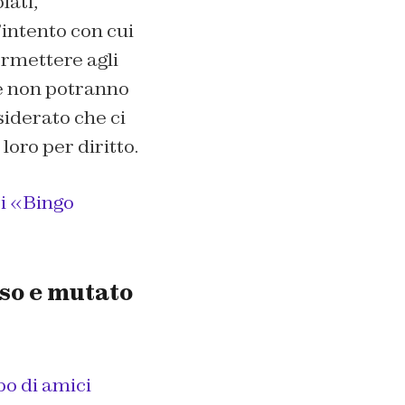
lati,
’intento con cui
ermettere agli
 e non potranno
siderato che ci
loro per diritto.
ti «Bingo
so e mutato
po di amici