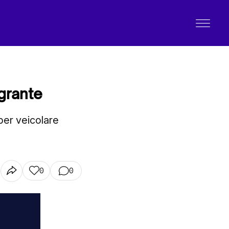
grante
 per veicolare
0
0