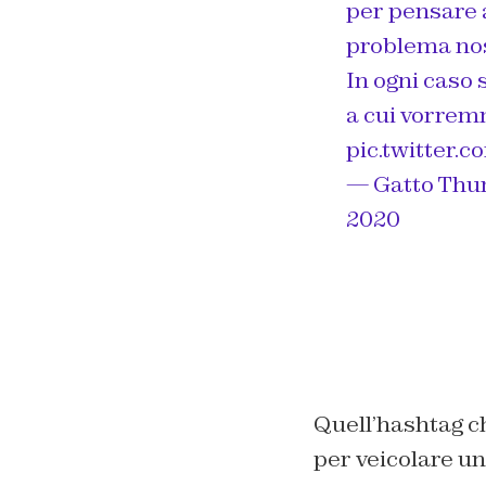
per pensare a
problema nos
In ogni caso 
a cui vorrem
pic.twitter
— Gatto Thu
2020
Quell’hashtag ch
per veicolare u