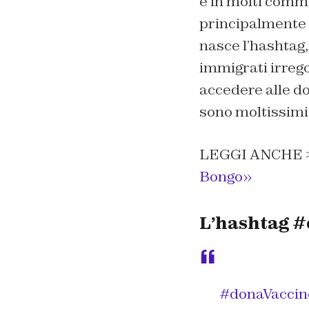
e in molti comme
principalmente r
nasce l’hashtag,
immigrati irreg
accedere alle do
sono moltissim
LEGGI ANCHE 
Bongo»
L’hashtag #
#donaVacci