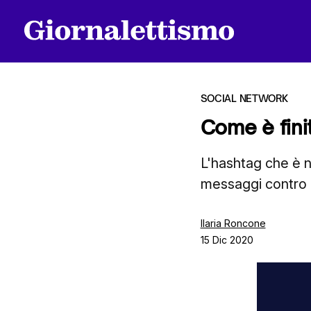
SOCIAL NETWORK
Come è fin
Tutti gli articoli
L'hashtag che è na
messaggi contro i 
Chi siamo
Ilaria Roncone
15 Dic 2020
Contatti