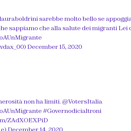
auraboldrini
sarebbe molto bello se appoggia
che sappiamo che alla salute dei migranti Lei c
noAUnMigrante
vdax_00)
December 15, 2020
erosità non ha limiti.
@VotersItalia
noAUnMigrante
#Governodicialtroni
.com/ZAdXOEXPiD
o_e)
December 14, 2020