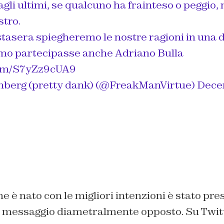
gli ultimi, se qualcuno ha frainteso o peggio, 
tro.
stasera spiegheremo le nostre ragioni in una d
mo partecipasse anche Adriano Bulla
.com/S7yZz9cUA9
nberg (pretty dank) (@FreakManVirtue)
Dece
e è nato con le migliori intenzioni è stato pres
n messaggio diametralmente opposto. Su Twitt