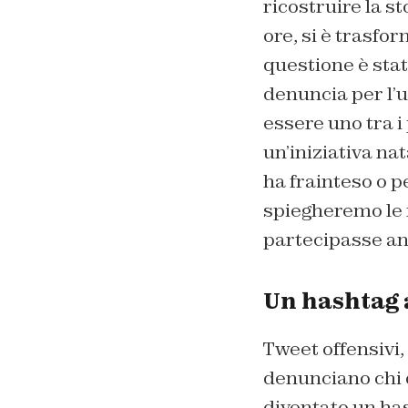
ricostruire la s
ore, si è trasfo
questione è stat
denuncia per l’u
essere uno tra 
un’iniziativa na
ha frainteso o p
spiegheremo le 
partecipasse an
Un hashtag a
Tweet offensivi,
denunciano chi 
diventato un ha