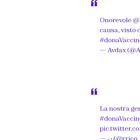
Onorevole
@l
causa, visto 
#donaVacci
— Avdax (@A
La nostra gen
#donaVacci
pic.twitter
— ‏ن (@rric