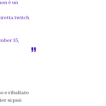
non è un
iretta twitch
mber 15,
o e ribaltato
er si può