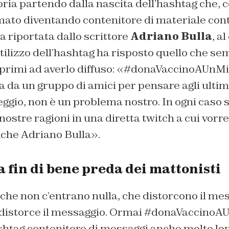
toria partendo dalla nascita dell’hashtag che, 
rmato diventando contenitore di materiale cont
a riportata dallo scrittore
Adriano Bulla
, a
tilizzo dell’hashtag ha risposto quello che s
i primi ad averlo diffuso: «#donaVaccinoAUnM
ta da un gruppo di amici per pensare agli ultim
eggio, non è un problema nostro. In ogni caso 
nostre ragioni in una diretta twitch a cui vo
che Adriano Bulla».
 fin di bene preda dei mattonisti
 che non c’entrano nulla, che distorcono il me
distorce il messaggio. Ormai #donaVaccinoA
shtag contenitore di messaggi anche molto lon