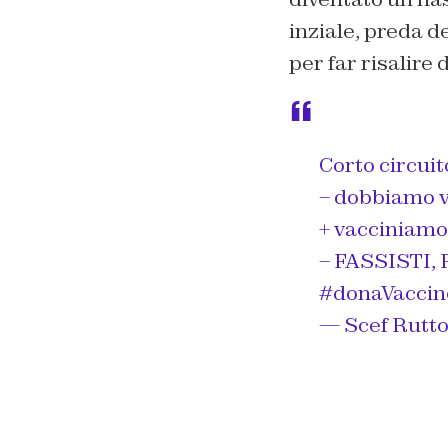
inziale, preda d
per far risalire 
Corto circu
– dobbiamo v
+ vacciniamo 
– FASSISTI, 
#donaVacci
— Scef Rutt