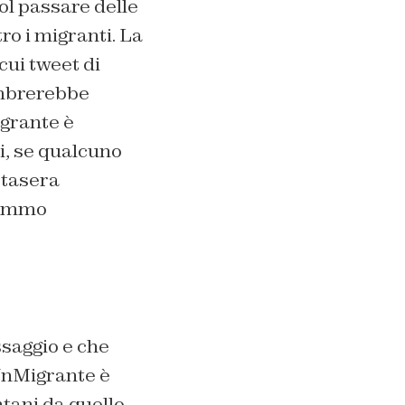
col passare delle
ro i migranti. La
l cui tweet di
embrerebbe
igrante è
i, se qualcuno
stasera
rremmo
ssaggio e che
UnMigrante è
tani da quello