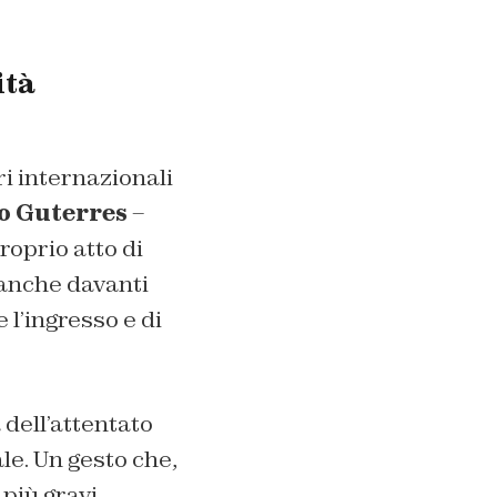
ità
ri internazionali
o Guterres
–
roprio atto di
 anche davanti
 l’ingresso e di
dell’attentato
le. Un gesto che,
più gravi.