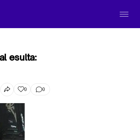
al esulta:
0
0