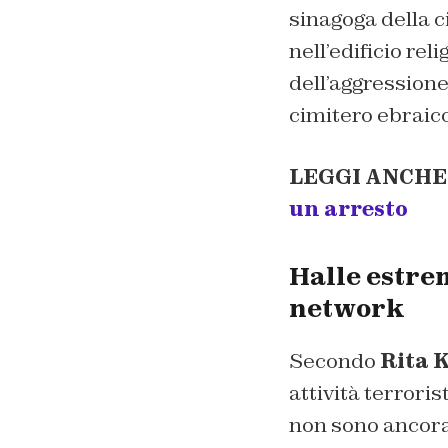
sinagoga della c
nell’edificio rel
dell’aggression
cimitero ebraico
LEGGI ANCHE
un arresto
Halle estrem
network
Secondo
Rita 
attività terrori
non sono ancora 