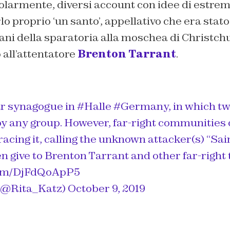
golarmente, diversi account con idee di estre
rlo proprio ‘un santo’, appellativo che era stato
ani della sparatoria alla moschea di Christch
o all’attentatore
Brenton Tarrant
.
r synagogue in
#Halle
#Germany
, in which tw
by any group. However, far-right communities 
cing it, calling the unknown attacker(s) “Sai
ten give to Brenton Tarrant and other far-right 
.com/DjFdQoApP5
 (@Rita_Katz)
October 9, 2019