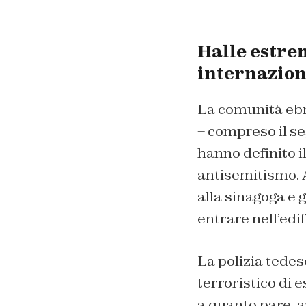
Halle estre
internazion
La comunità ebra
– compreso il se
hanno definito i
antisemitismo. A
alla sinagoga e g
entrare nell’edif
La polizia tede
terroristico di 
a quanto pare, 