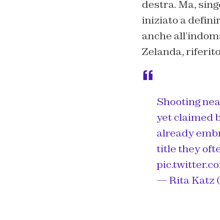
destra. Ma, sin
iniziato a defini
anche all’indom
Zelanda, riferit
Shooting nea
yet claimed 
already embra
title they of
pic.twitter
— Rita Katz