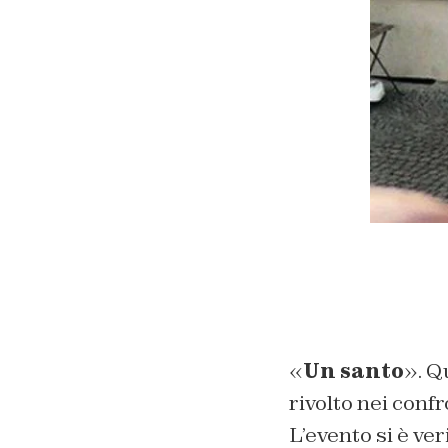
«
Un santo
». Q
rivolto nei confr
L’evento si è ve