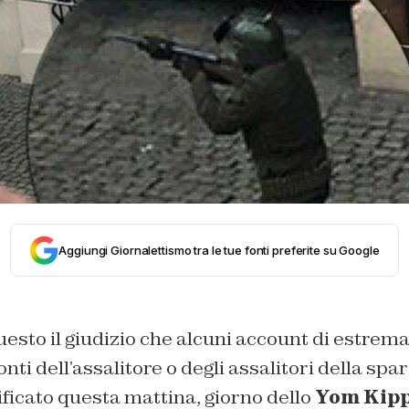
Aggiungi Giornalettismo tra le tue fonti preferite su Google
uesto il giudizio che alcuni account di estrem
onti dell’assalitore o degli assalitori della spa
rificato questa mattina, giorno dello
Yom Kip