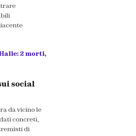
ntrare
bili
diacente
alle: 2 morti,
ui social
ra da vicino le
dati concreti,
remisti di