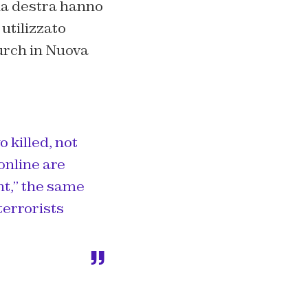
ma destra hanno
 utilizzato
urch in Nuova
o killed, not
online are
nt,” the same
terrorists