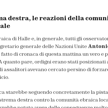
ma destra, le reazioni della comun
ale
ica di Halle e, in generale, tutti gli osservato
gretario generale delle Nazioni Unite
Antoni
l fatto di cronaca di questa mattina un vero e p
 quanto pare, ordigni erano stati posizionati
li assalitori avevano cercato persino di forzare
icio.
sca starebbe seguendo concretamente la pista 
estrema destra contro la comunità ebraica loca
avrebbe potuto avere delle conseguenze molto 