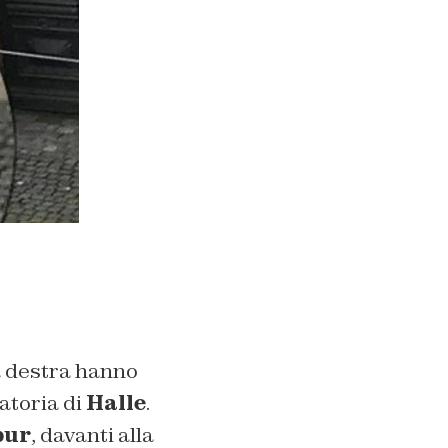
a destra hanno
ratoria di
Halle
.
pur
, davanti alla