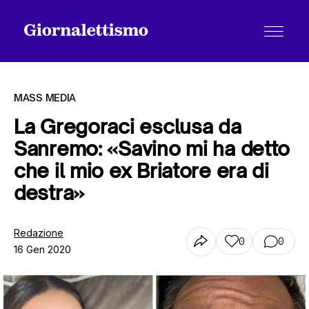
MASS MEDIA
La Gregoraci esclusa da
Sanremo: «Savino mi ha detto
Tutti gli articoli
che il mio ex Briatore era di
destra»
Chi siamo
Redazione
0
0
16 Gen 2020
Contatti