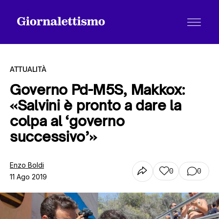
ATTUALITÀ
Governo Pd-M5S, Makkox:
«Salvini è pronto a dare la
Tutti gli articoli
colpa al ‘governo
successivo’»
Chi siamo
Enzo Boldi
0
0
11 Ago 2019
Contatti