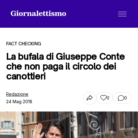
FACT CHECKING
La bufala di Giuseppe Conte
che non paga il circolo dei
Tutti gli articoli
canottieri
Chi siamo
Redazione
0
0
24 Mag 2018
Contatti