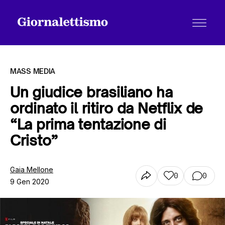
MASS MEDIA
Un giudice brasiliano ha
ordinato il ritiro da Netflix de
Tutti gli articoli
“La prima tentazione di
Cristo”
Chi siamo
Gaia Mellone
0
0
9 Gen 2020
Contatti