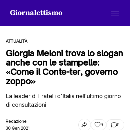
ATTUALITÀ
Giorgia Meloni trova lo slogan
anche con le stampelle:
Tutti gli articoli
«Come il Conte-ter, governo
zoppo»
Chi siamo
La leader di Fratelli d'Italia nell'ultimo giorno
di consultazioni
Contatti
Redazione
0
0
30 Gen 2021