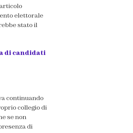
articolo
vento elettorale
rebbe stato il
a di candidati
va continuando
roprio collegio di
he se non
 presenza di