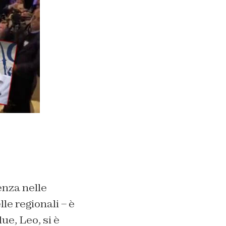
enza nelle
le regionali – è
due, Leo, si è