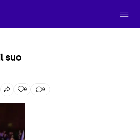
l suo
0
0