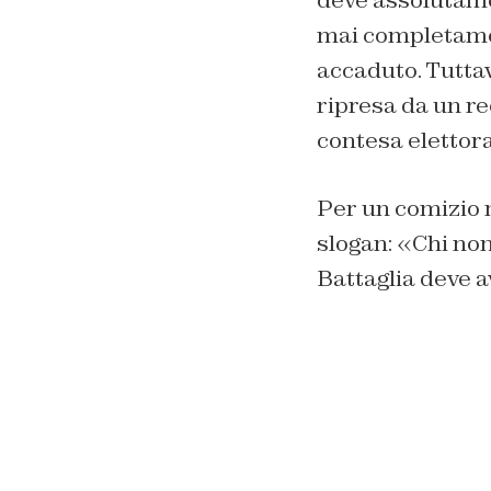
mai completamen
accaduto. Tuttav
ripresa da un re
contesa elettor
Per un comizio ne
slogan: «Chi non
Battaglia deve a