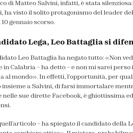
co di Matteo Salvini, infatti, è stata silenziosa:
i, ha visto il solito protagonismo del leader de
il 10 gennaio scorso.
didato Lega, Leo Battaglia si dife
ndidato Leo Battaglia ha negato tutto: «Non ved
e in Calabria – ha detto – e non mi sarei perso 
a al mondo». In effetti, l’opportunità, per qua
 insieme a Salvini, di farsi immortalare mentre 
 nelle sue dirette Facebook, è ghiottissima ed
nsi.
uell’articolo – ha spiegato il candidato della L
nte cambiare ottico». Il mistero, probabilme