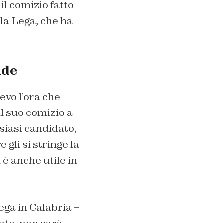
 il comizio fatto
lla Lega, che ha
nde
evo l’ora che
il suo comizio a
lsiasi candidato,
gli si stringe la
 è anche utile in
ega in Calabria –
nte, non sarà