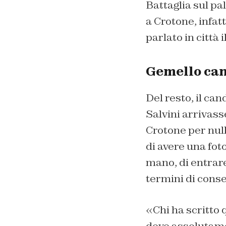
Battaglia sul pal
a Crotone, infatt
parlato in città 
Gemello can
Del resto, il ca
Salvini arrivass
Crotone per null
di avere una foto
mano, di entrare
termini di conse
«Chi ha scritto q
deve assolutame