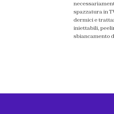
necessariamente 
spazzatura in TV
dermici e tratt
iniettabili, peel
sbiancamento de