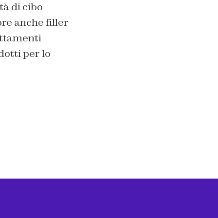
à di cibo
re anche filler
attamenti
dotti per lo