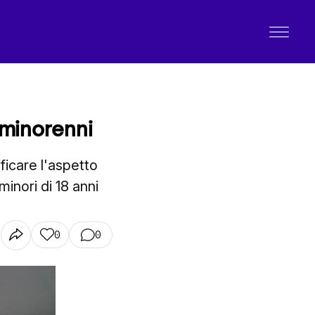
i minorenni
ficare l'aspetto
inori di 18 anni
0
0