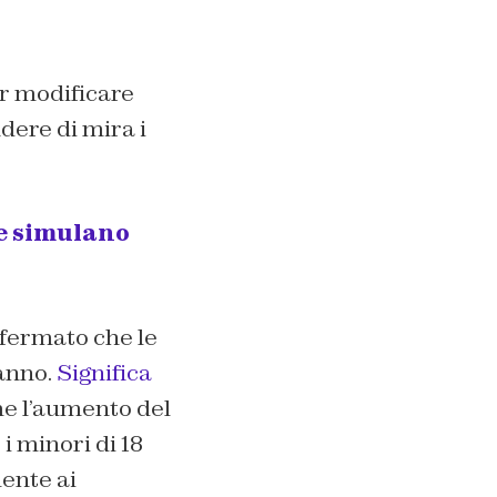
er modificare
dere di mira i
e simulano
ffermato che le
 anno.
Significa
e l’aumento del
i minori di 18
ente ai