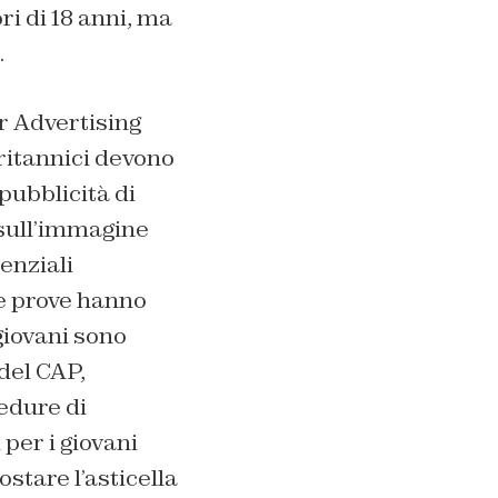
i di 18 anni, ma
.
r Advertising
britannici devono
pubblicità di
 sull’immagine
enziali
le prove hanno
giovani sono
 del CAP,
edure di
 per i giovani
stare l’asticella