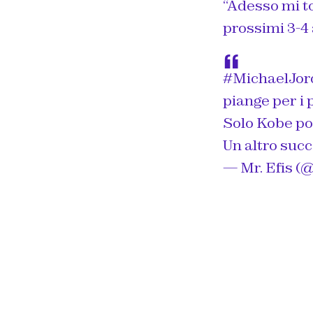
“
Adesso mi t
prossimi 3-4 
#MichaelJor
piange per i 
Solo Kobe po
Un altro succ
— Mr. Efis (