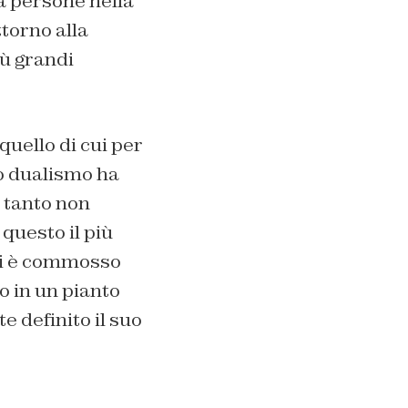
a persone nella
torno alla
iù grandi
quello di cui per
oro dualismo ha
e tanto non
 questo il più
 si è commosso
o in un pianto
e definito il suo