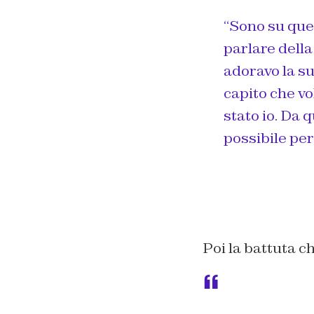
“Sono su ques
parlare della
adoravo la su
capito che v
stato io. Da 
possibile per 
Poi la battuta c