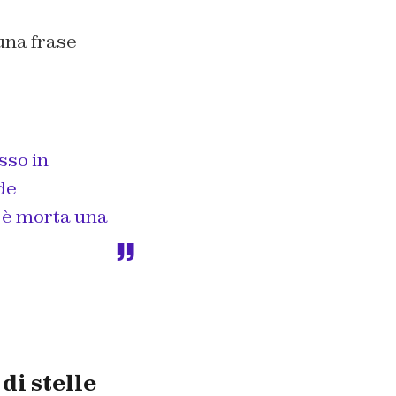
una frase
sso in
de
i è morta una
di stelle