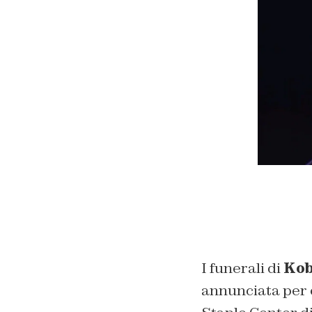
I funerali di
Kob
annunciata per o