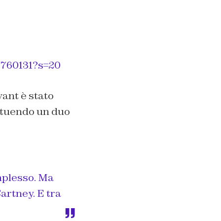
3760131?s=20
ant è stato
tituendo un duo
mplesso. Ma
artney. E tra