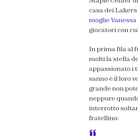
Staple Center di
casa dei Lakers 
moglie Vanessa
giocatori con cu
In prima fila al
molti la stella d
appassionato i t
sanno è il loro v
grande non potev
neppure quando è
interrotto solta
fratellino: