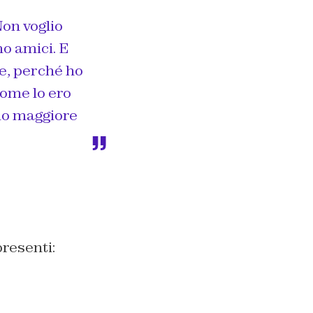
on voglio
mo amici. E
e, perché ho
come lo ero
llo maggiore
presenti: