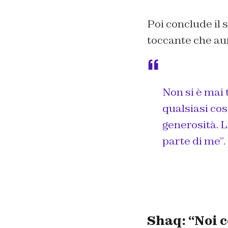
Poi conclude il 
toccante che aum
Non si è mai 
qualsiasi cos
generosità. L
parte di me”.
Shaq: “Noi 