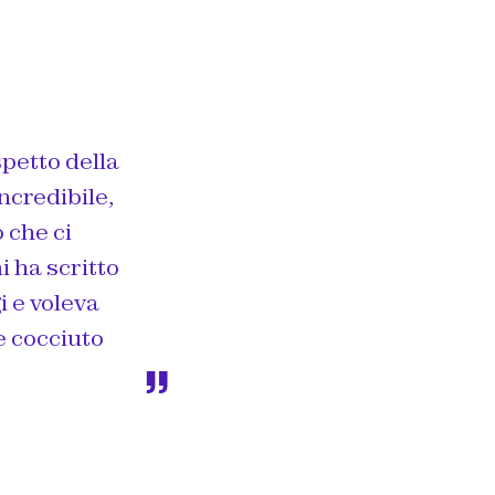
petto della
incredibile,
 che ci
 ha scritto
 e voleva
e cocciuto