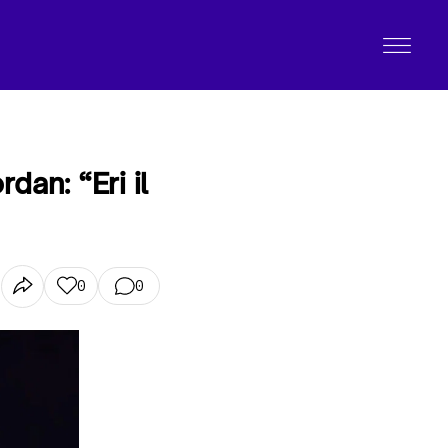
dan: “Eri il
0
0