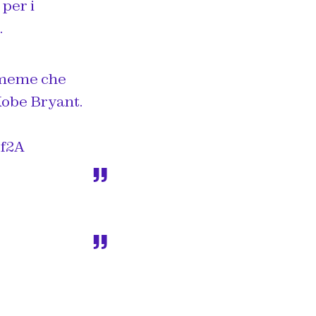
per i
.
o meme che
 Kobe Bryant.
Ef2A