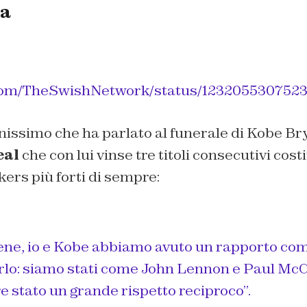
ba
r.com/TheSwishNetwork/status/123205530752
issimo che ha parlato al funerale di Kobe Bry
eal
che con lui vinse tre titoli consecutivi cos
kers più forti di sempre:
ene, io e Kobe abbiamo avuto un rapporto co
irlo: siamo stati come John Lennon e Paul McC
e stato un grande rispetto reciproco”
.