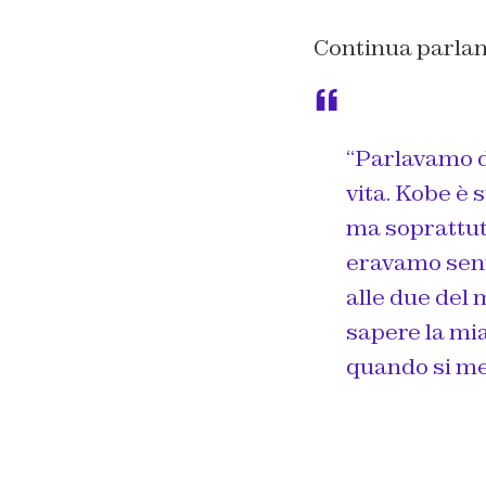
Continua parlan
“Parlavamo d
vita. Kobe è 
ma soprattut
eravamo sent
alle due del 
sapere la mia
quando si met