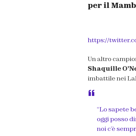
per il Mam
https://twitte
Un altro campion
Shaquille O’N
imbattile nei La
“
Lo sapete b
oggi posso d
noi c’è sempr