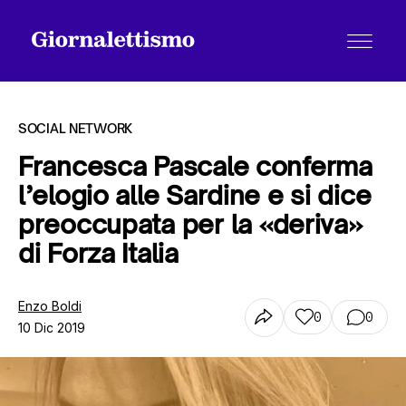
SOCIAL NETWORK
Francesca Pascale conferma
l’elogio alle Sardine e si dice
Tutti gli articoli
preoccupata per la «deriva»
di Forza Italia
Chi siamo
Enzo Boldi
0
0
10 Dic 2019
Contatti