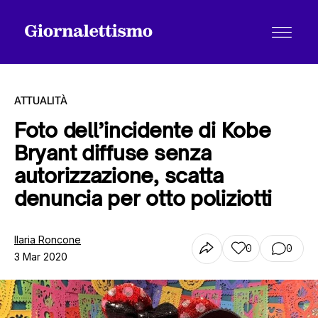
ATTUALITÀ
Foto dell’incidente di Kobe
Bryant diffuse senza
Tutti gli articoli
autorizzazione, scatta
denuncia per otto poliziotti
Chi siamo
Ilaria Roncone
0
0
3 Mar 2020
Contatti