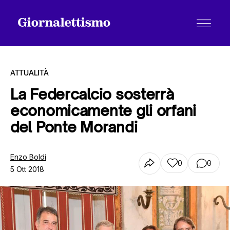
ATTUALITÀ
La Federcalcio sosterrà
economicamente gli orfani
Tutti gli articoli
del Ponte Morandi
Chi siamo
Enzo Boldi
0
0
5 Ott 2018
Contatti