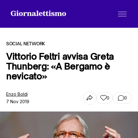
SOCIAL NETWORK
Vittorio Feltri avvisa Greta
Thunberg: «A Bergamo è
Tutti gli articoli
nevicato»
Chi siamo
Enzo Boldi
0
0
7 Nov 2019
Contatti