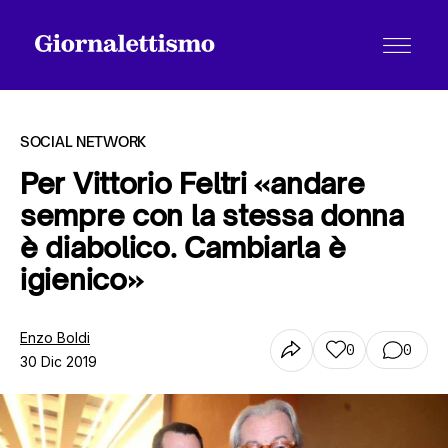
SOCIAL NETWORK
Per Vittorio Feltri «andare
sempre con la stessa donna
Tutti gli articoli
è diabolico. Cambiarla è
igienico»
Chi siamo
Enzo Boldi
0
0
30 Dic 2019
Contatti