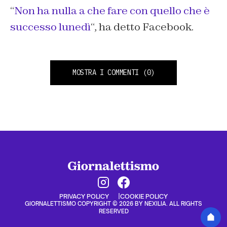
“
Non ha nulla a che fare con quello che è
successo lunedì
“, ha detto Facebook.
MOSTRA I COMMENTI
(0)
PRIVACY POLICY
COOKIE POLICY
GIORNALETTISMO COPYRIGHT © 2026 BY NEXILIA. ALL RIGHTS
RESERVED