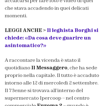
accalcarsi per fare foto e video di quel
che stava accadendo in quei delicati
momenti.
LEGGI ANCHE >
Il leghista Borghi si
chiede: «Da cosa deve guarire un
asintomatico?»
A raccontare la vicenda è stato il
quotidiano
Il Messaggero
, che ha sede
proprio nella capitale. Il tutto è accaduto
intorno alle 12 di mercoledì 2 settembre.
Il 73enne si trovava all’interno del
supermercato Ipercoop – nel centro
commerciale
Euroma 2
– quando è