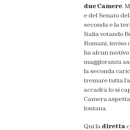
due Camere
. 
e del Senato del
seconda e la ter
Italia votando B
Romani, inviso d
ha alcun motivo 
maggioranza asso
la seconda caric
tremare tutta l’
accadrà lo si ca
Camera aspettano
lontana.
Qui la
diretta
c