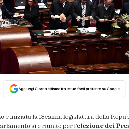
Aggiungi Giornalettismo tra le tue fonti preferite su Google
 è iniziata la 18esima legislatura della Repub
arlamento si è riunito per l’
elezione dei Pre