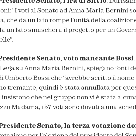
residente Senato, l’ira di Silvio
. Durissi
coni: “I voti al Senato ad Anna Maria Bernini s
a, che da un lato rompe l’unità della coalizione
da un lato smaschera il progetto per un Gover
lle”.
Presidente Senato
,
voto mancante Bossi
.
Lega su Anna Maria Bernini, spiegano fonti de
i Umberto Bossi che “avrebbe scritto il nome 
o tremante, quindi è stata annullata per ques
i insistono che nel gruppo non vi è stata alcun
zzo Madama, i 57 voti sono dovuti a una scheda
Presidente Senato, la terza votazione do
 votazione per l’elezione del presidente del Sen