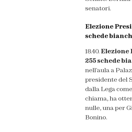
senatori.
Elezione Presi
schede bianc
18.40.
Elezione 
255 schede bia
nell’aula a Pala
presidente del S
dalla Lega come
chiama, ha otten
nulle, una per 
Bonino.