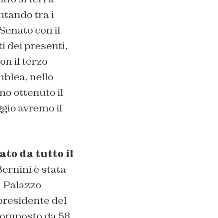
ntando tra i
Senato con il
i dei presenti,
n il terzo
mblea, nello
no ottenuto il
gio avremo il
to da tutto il
Bernini è stata
i Palazzo
presidente del
 composto da 58