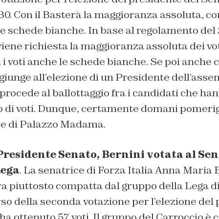
30. Con il Basterà la maggioranza assoluta, co
e schede bianche. In base al regolamento del 
viene richiesta la maggioranza assoluta dei vot
 voti anche le schede bianche. Se poi anche co
 giunge all’elezione di un Presidente dell’asse
 procede al ballottaggio fra i candidati che han
di voti. Dunque, certamente domani pomerig
te di Palazzo Madama.
Presidente Senato, Bernini votata al Sena
Lega
. La senatrice di Forza Italia Anna Maria 
ra piuttosto compatta dal gruppo della Lega d
o della seconda votazione per l’elezione del 
ha ottenuto 57 voti. Il gruppo del Carroccio è