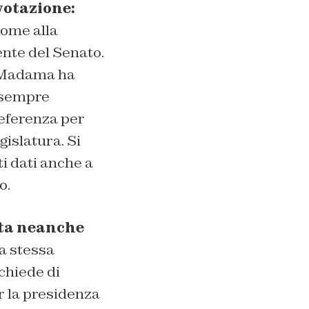
votazione:
come alla
ente del Senato.
o Madama ha
, sempre
referenza per
islatura. Si
ti dati anche a
o.
ota neanche
a stessa
chiede di
r la presidenza