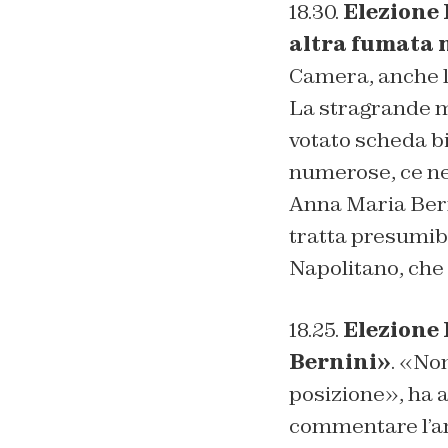
18.30.
Elezione 
altra fumata 
Camera, anche l
La stragrande m
votato scheda b
numerose, ce ne 
Anna Maria Berni
tratta presumibi
Napolitano, che
18.25.
Elezione 
Bernini»
. «No
posizione», ha a
commentare l’ann