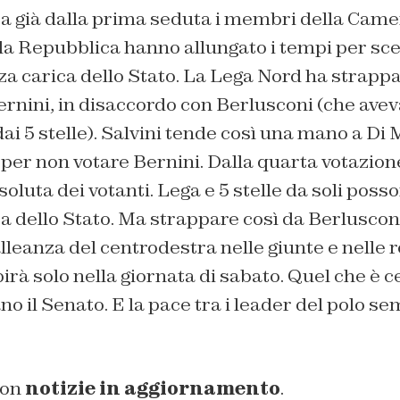
Ma già dalla prima seduta i membri della Came
la Repubblica hanno allungato i tempi per sce
za carica dello Stato. La Lega Nord ha strapp
ernini, in disaccordo con Berlusconi (che ave
ai 5 stelle). Salvini tende così una mano a Di
per non votare Bernini. Dalla quarta votazion
luta dei votanti. Lega e 5 stelle da soli posso
a dello Stato. Ma strappare così da Berlusconi
alleanza del centrodestra nelle giunte e nelle r
pirà solo nella giornata di sabato. Quel che è c
 il Senato. E la pace tra i leader del polo s
on
notizie in aggiornamento
.