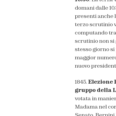
domani dalle 10.
presenti anche l
terzo scrutinio 
computando tra i
scrutinio non si
stesso giorno si
maggior numero 
nuovo presiden
1845.
Elezione 
gruppo della 
votata in manie
Madama nel cors
Senato. Bernini 