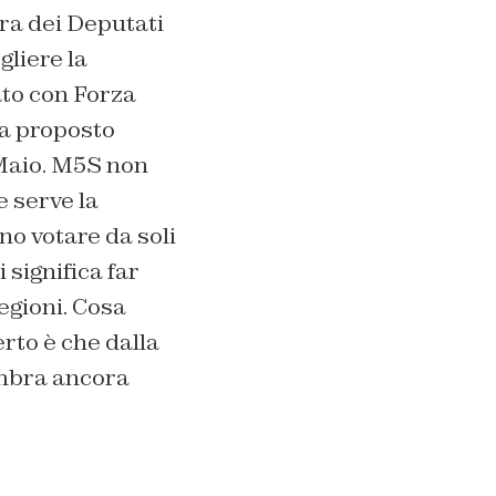
ra dei Deputati
gliere la
ato con Forza
va proposto
 Maio. M5S non
e serve la
no votare da soli
 significa far
egioni. Cosa
erto è che dalla
embra ancora