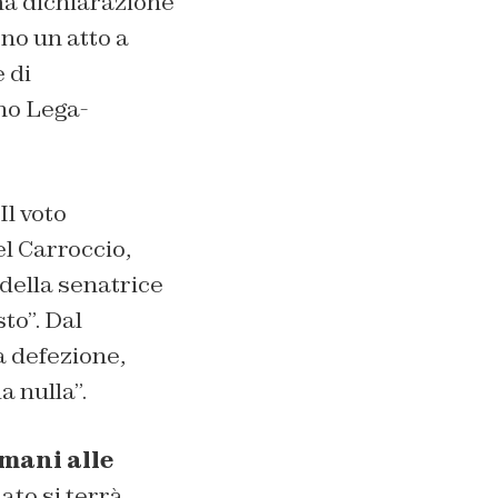
ma dichiarazione
ono un atto a
 di
no Lega-
 Il voto
l Carroccio,
della senatrice
to”. Dal
a defezione,
 nulla”.
mani alle
ato si terrà