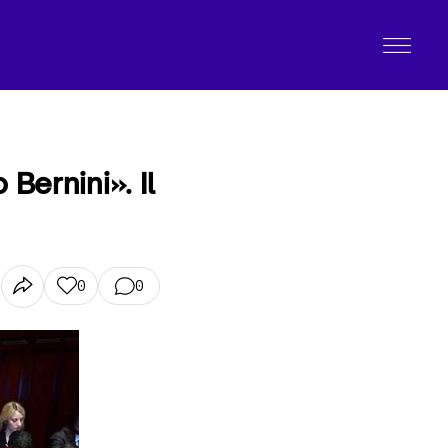
Bernini». Il
0
0