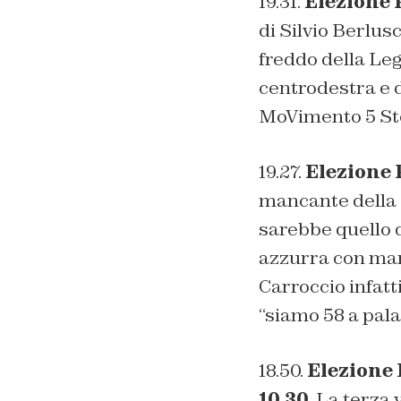
19.31.
Elezione P
di Silvio Berlus
freddo della Leg
centrodestra e 
MoVimento 5 Ste
19.27.
Elezione 
mancante della 
sarebbe quello d
azzurra con man
Carroccio infatt
“siamo 58 a pala
18.50.
Elezione 
10.30
. La terza