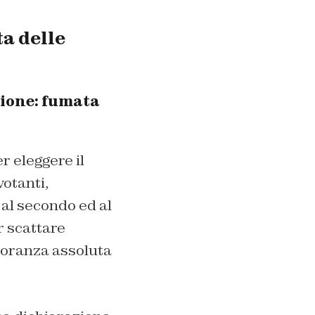
ta delle
zione: fumata
 eleggere il
otanti,
al secondo ed al
r scattare
gioranza assoluta