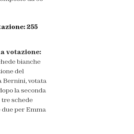
tazione: 255
da votazione:
schede bianche
ione del
 Bernini, votata
 dopo la seconda
 tre schede
i e due per Emma