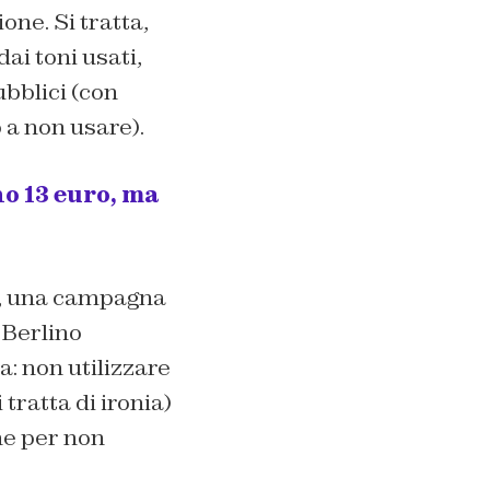
one. Si tratta,
ai toni usati,
bblici (con
 a non usare).
no 13 euro, ma
a, una campagna
 Berlino
ia: non utilizzare
tratta di ironia)
ne per non