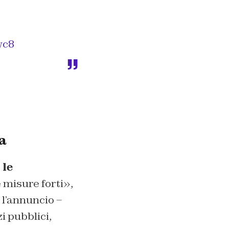
wc8
a
e
le
 misure forti»,
 l’annuncio –
i pubblici,