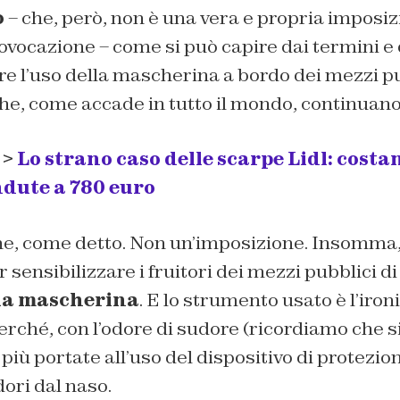
o
– che, però, non è una vera e propria imposizi
rovocazione – come si può capire dai termini e d
re l’uso della mascherina a bordo dei mezzi pu
he, come accade in tutto il mondo, continuano
 >
Lo strano caso delle scarpe Lidl: costa
dute a 780 euro
ne, come detto. Non un’imposizione. Insomm
 sensibilizzare i fruitori dei mezzi pubblici di
lla mascherina
. E lo strumento usato è l’iron
erché, con l’odore di sudore (ricordiamo che si 
più portate all’uso del dispositivo di protezio
dori dal naso.