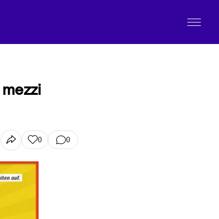
i mezzi
0
0