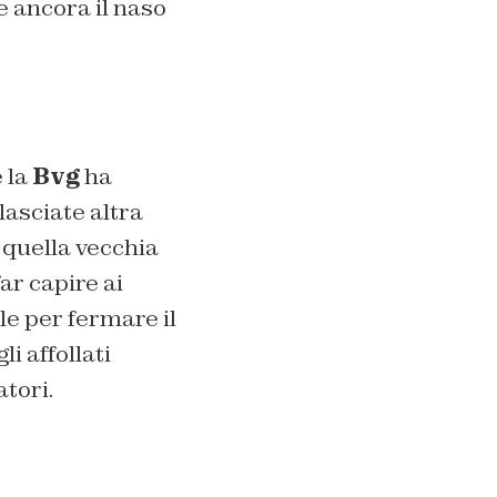
e ancora il naso
e la
Bvg
ha
lasciate altra
e quella vecchia
ar capire ai
e per fermare il
i affollati
atori.