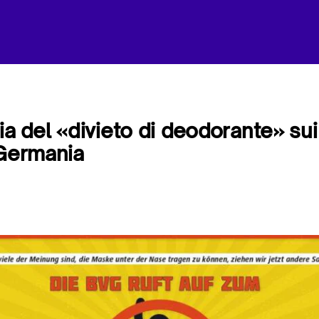
ria del «divieto di deodorante» su
 Germania