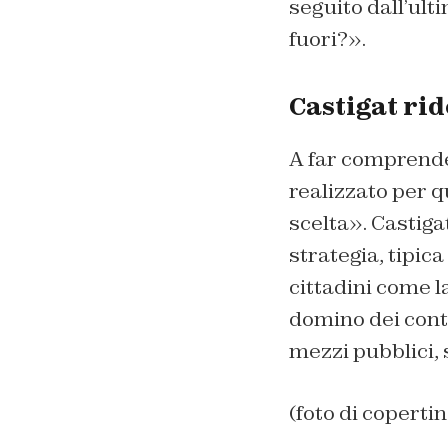
seguito dall’ult
fuori?».
Castigat ri
A far comprender
realizzato per q
scelta».
Castiga
strategia, tipic
cittadini come 
domino dei conta
mezzi pubblici, 
(foto di copertin