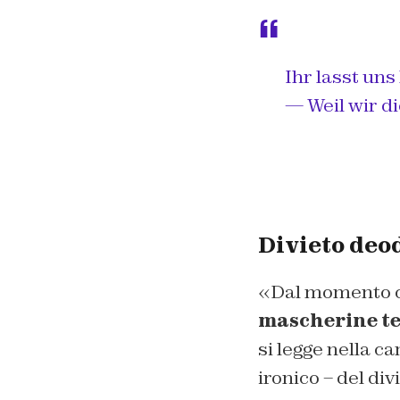
Ihr lasst un
— Weil wir 
Divieto deo
«Dal momento c
mascherine ten
si legge nella c
ironico – del di