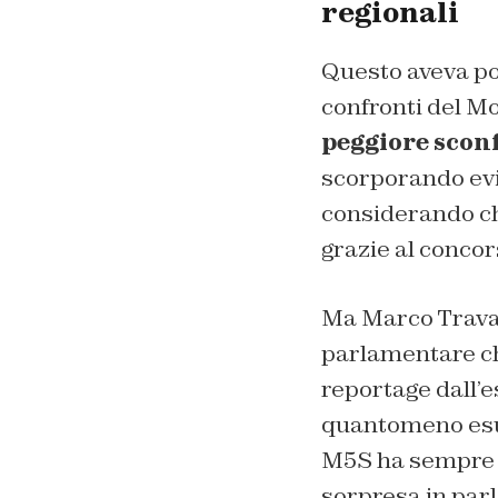
regionali
Questo aveva por
confronti del Mo
peggiore sconf
scorporando evi
considerando ch
grazie al concors
Ma Marco Travagl
parlamentare che
reportage dall’e
quantomeno esul
M5S ha sempre pe
sorpresa in par