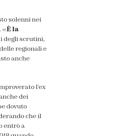
to solenni nei
. «
È la
 degli scrutini,
elle regionali e
asto anche
improverato l’ex
 anche dei
bbe dovuto
derando che il
o entrò a
2018 quando