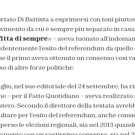
tato Di Battista a esprimersi con toni piuttos
vimento da cui è sempre più separato in casa
itta di sempre
» – aveva tuonato all’indomani
dentemente l’esito del referendum da quello d
e il primo aveva ottenuto un consenso così v
o di altre forze politiche.
io, nel suo editoriale del 24 settembre, ha r
 – per il Fatto Quotidiano – aveva realizzato
stero. Secondo il direttore della testata avre
tare per l’esito del referendum, anche consi
rso le elezioni regionali, sia nel 2013 quand
lamento con un vastissimo consenso, sia nel 