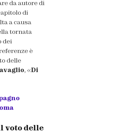
are da autore di
apitolo di
olta a causa
ella tornata
o dei
preferenze è
to delle
avaglio
, «
Di
mpagno
 coma
l voto delle