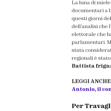
La luna di miele
documentari a be
questi giorni de
dell’analisi che
elettorale che h
parlamentari. Me
stata considera
regionali è stat
Battista frign
LEGGI ANCHE
Antonio, il co
Per Travagli