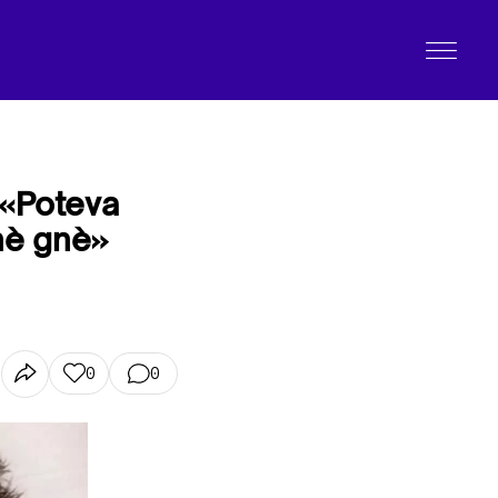
: «Poteva
gnè gnè»
0
0