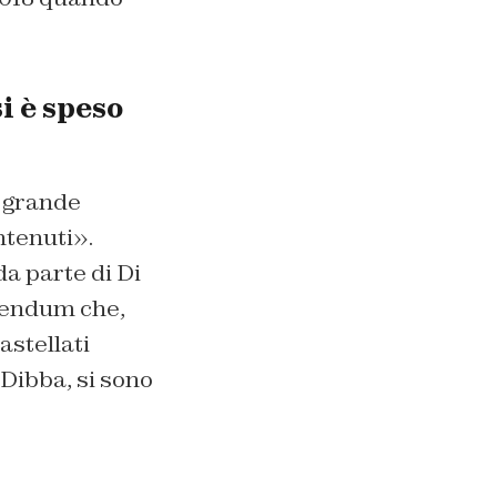
i è speso
ù grande
ntenuti».
da parte di Di
erendum che,
astellati
 Dibba, si sono