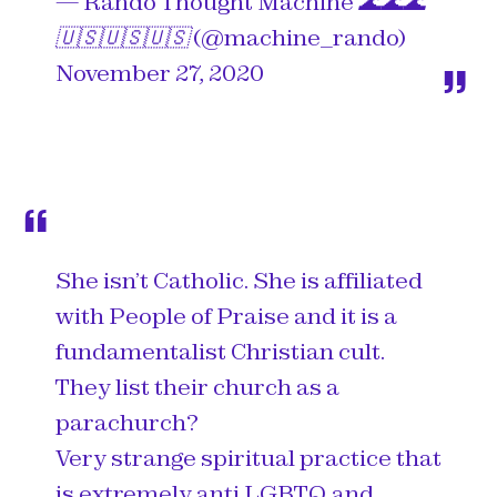
— Rando Thought Machine 🌊🌊🌊
🇺🇸🇺🇸🇺🇸 (@machine_rando)
November 27, 2020
She isn’t Catholic. She is affiliated
with People of Praise and it is a
fundamentalist Christian cult.
They list their church as a
parachurch?
Very strange spiritual practice that
is extremely anti LGBTQ and