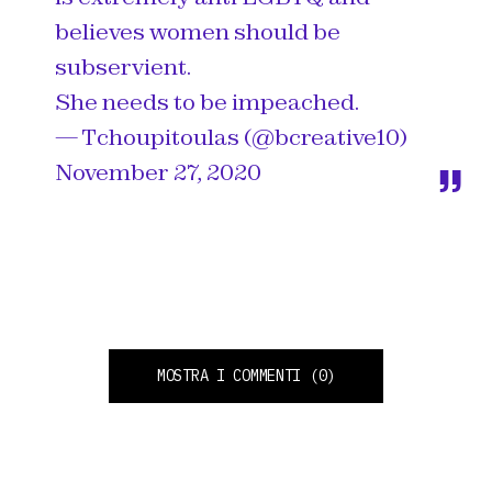
believes women should be
subservient.
She needs to be impeached.
— Tchoupitoulas (@bcreative10)
November 27, 2020
MOSTRA I COMMENTI
(0)