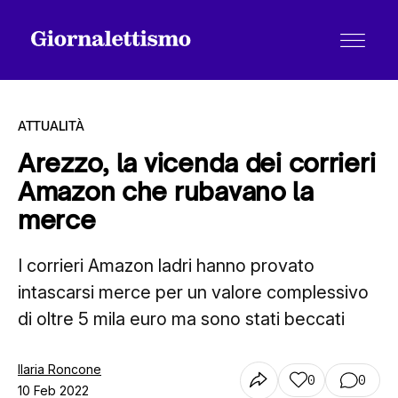
ATTUALITÀ
Arezzo, la vicenda dei corrieri
Amazon che rubavano la
Tutti gli articoli
merce
I corrieri Amazon ladri hanno provato
Chi siamo
intascarsi merce per un valore complessivo
di oltre 5 mila euro ma sono stati beccati
Contatti
Ilaria Roncone
0
0
10 Feb 2022