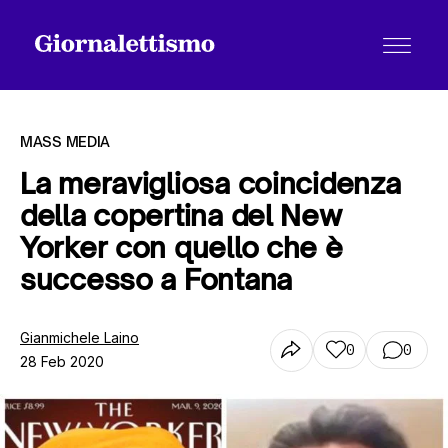
MASS MEDIA
La meravigliosa coincidenza
della copertina del New
Tutti gli articoli
Yorker con quello che è
successo a Fontana
Chi siamo
Gianmichele Laino
0
0
28 Feb 2020
Contatti