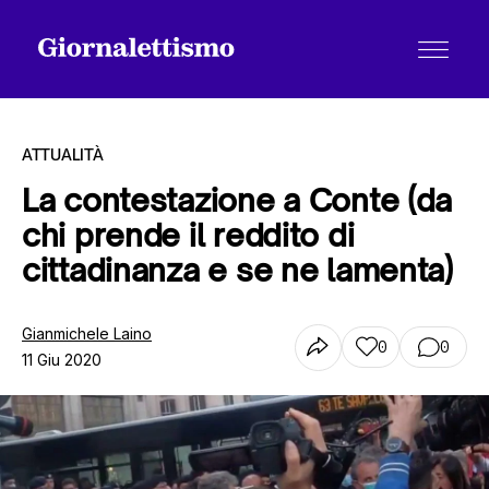
ATTUALITÀ
La contestazione a Conte (da
chi prende il reddito di
Tutti gli articoli
cittadinanza e se ne lamenta)
Chi siamo
Gianmichele Laino
0
0
11 Giu 2020
Contatti