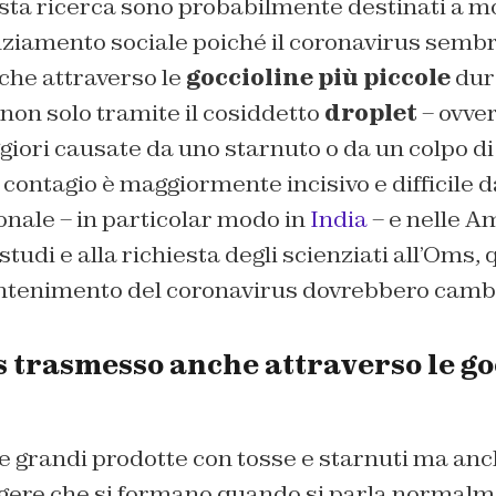
uesta ricerca sono probabilmente destinati a mo
nziamento sociale poiché il coronavirus semb
che attraverso le
goccioline più piccole
dur
non solo tramite il cosiddetto
droplet
– ovver
ori causate da uno starnuto o da un colpo di 
l contagio è maggiormente incisivo e difficile 
onale – in particolar modo in
India
– e nelle A
i studi e alla richiesta degli scienziati all’Oms,
ontenimento del coronavirus dovrebbero camb
 trasmesso anche attraverso le go
e grandi prodotte con tosse e starnuti ma anc
eggere che si formano quando si parla normalm