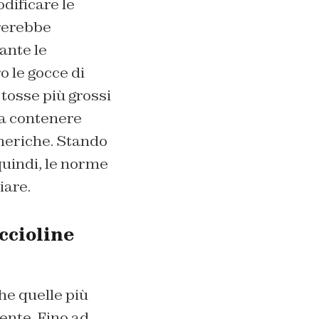
dificare le
rerebbe
ante le
o le gocce di
tosse più grossi
da contenere
meriche. Stando
 quindi, le norme
iare.
ccioline
he quelle più
ente. Fino ad