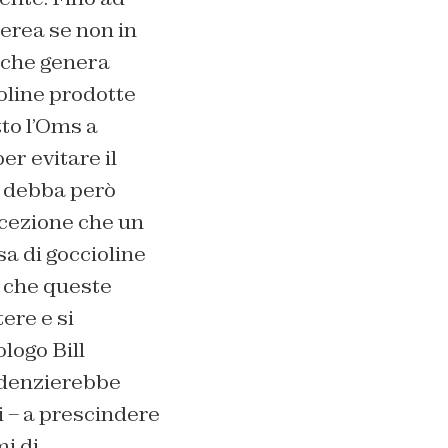
aerea se non in
 che genera
ioline prodotte
to l’Oms a
r evitare il
n debba però
ncezione che un
a di goccioline
e che queste
tere e si
logo Bill
videnzierebbe
 – a prescindere
i di