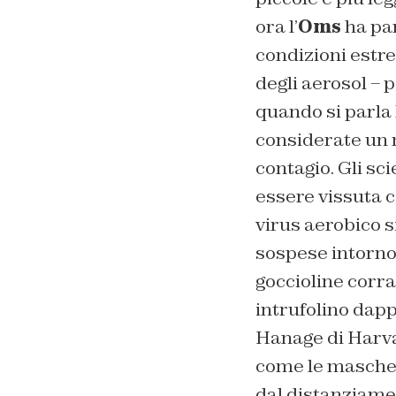
ora l’
Oms
ha par
condizioni est
degli aerosol – p
quando si parla
considerate un m
contagio. Gli s
essere vissuta 
virus aerobico s
sospese intorno 
goccioline corran
intrufolino dapp
Hanage di Harvar
come le mascher
dal distanziamen