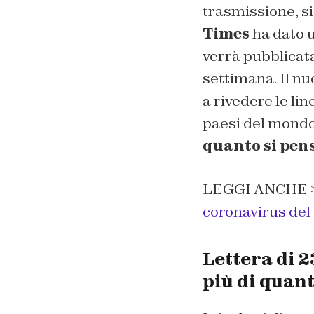
trasmissione, si
Times
ha dato u
verrà pubblicata
settimana. Il nuo
a rivedere le li
paesi del mondo 
quanto si pen
LEGGI ANCHE 
coronavirus del 
Lettera di 2
più di quant