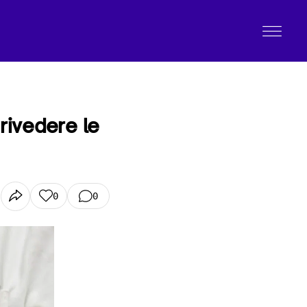
 rivedere le
0
0