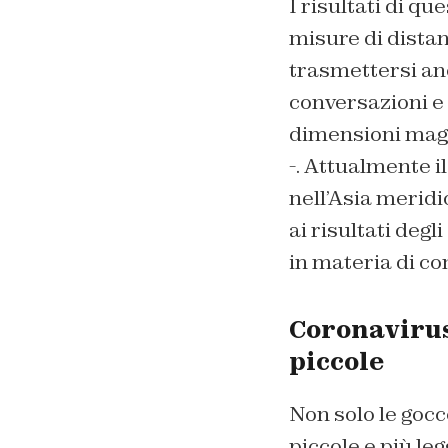
I risultati di q
misure di dista
trasmettersi an
conversazioni e 
dimensioni maggi
-. Attualmente i
nell’Asia meridi
ai risultati degl
in materia di c
Coronavirus
piccole
Non solo le gocc
piccole e più l