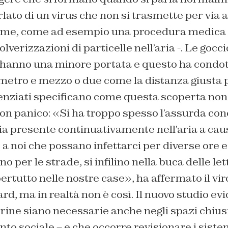
lato di un virus che non si trasmette per via 
reme, come ad esempio una procedura medica
olverizzazioni di particelle nell’aria -. Le gocc
 hanno una minore portata e questo ha condot
etro e mezzo o due come la distanza giusta pe
cienziati specificano come questa scoperta no
con panico: «Si ha troppo spesso l’assurda co
ia presente continuativamente nell’aria a caus
a noi che possano infettarci per diverse ore 
o per le strade, si infilino nella buca delle let
ertutto nelle nostre case», ha affermato il viro
d, ma in realtà non è così. Il nuovo studio e
ine siano necessarie anche negli spazi chiusi
to sociale – e che occorre revisionare i sistem