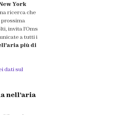
New York
una ricerca che
a prossima
lti, invita l’Oms
nicate a tutti i
ll’aria più di
i dati sul
ia nell’aria