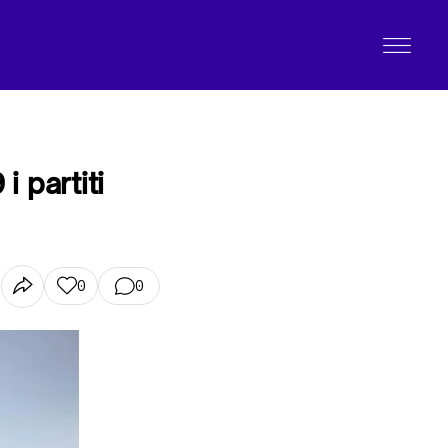
i partiti
0
0