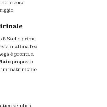
 che le cose
riggio.
uirinale
 5 Stelle prima
sta mattina l’ex
Lega è pronta a
Maio
proposto
di un matrimonio
cratico sembra