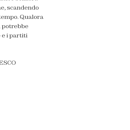
he, scandendo
l tempo. Qualora
i potrebbe
e i partiti
CESCO