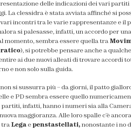
presentazione delle indicazioni dei vari partiti
gi. La clessidra è stata avviata affinché si pos
 vari incontri tra le varie rappresentanze e il
lora si palesasse, infatti, un accordo per u
, al momento, sembra essere quella tra
Movime
ratico
), si potrebbe pensare anche a qualche 
tire ai due nuovi alleati di trovare accordi tot
no e non solo sulla guida.
non si sussurra più – da giorni, il patto giallor
elle e PD sembra essere quello numericamen
 partiti, infatti, hanno i numeri sia alla Came
nuova maggioranza. Alle loro spalle c’è ancora
 tra
Lega
e
penstastellati,
nonostante i no di