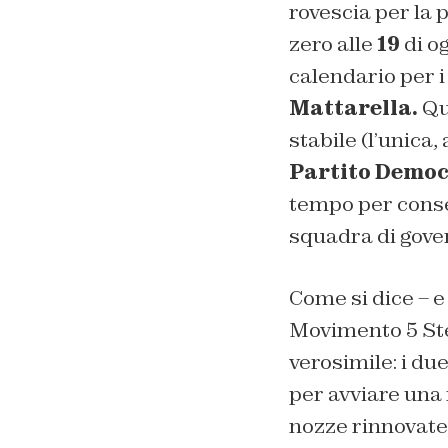
rovescia per la 
zero alle
19
di og
calendario per i
Mattarella.
Qua
stabile (l’unica
Partito Democ
tempo per consen
squadra di gover
Come si dice – e 
Movimento 5 St
verosimile: i due
per avviare una 
nozze rinnovate