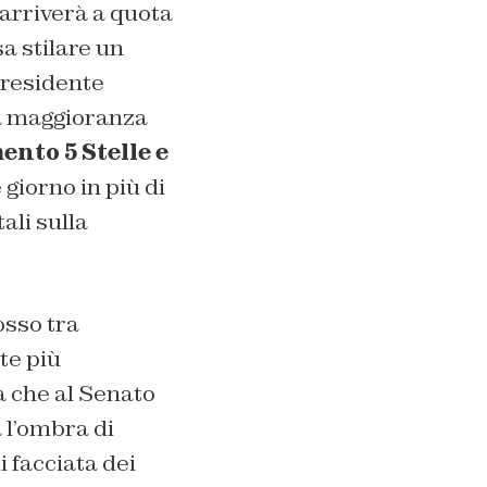
 arriverà a quota
sa stilare un
 presidente
na maggioranza
nto 5 Stelle e
giorno in più di
ali sulla
osso tra
te più
ra che al Senato
 l’ombra di
 facciata dei