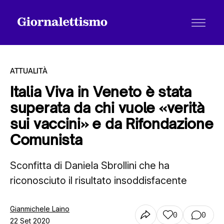
ATTUALITÀ
Italia Viva in Veneto è stata
superata da chi vuole «verità
Tutti gli articoli
sui vaccini» e da Rifondazione
Comunista
Chi siamo
Sconfitta di Daniela Sbrollini che ha
riconosciuto il risultato insoddisfacente
Contatti
Gianmichele Laino
0
0
22 Set 2020