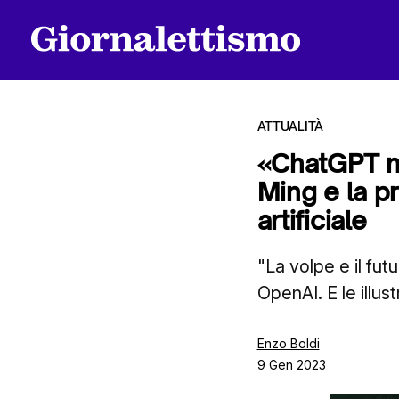
ATTUALITÀ
«ChatGPT no
Ming e la pr
Tutti gli articoli
artificiale
"La volpe e il fu
Chi siamo
OpenAI. E le illus
Contatti
Enzo Boldi
9 Gen 2023