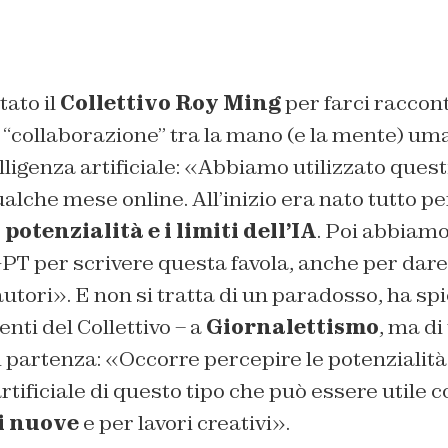
ato il
Collettivo Roy Ming
per farci raccont
a “collaborazione” tra la mano (e la mente) um
telligenza artificiale: «Abbiamo utilizzato ques
ualche mese online. All’inizio era nato tutto pe
e
potenzialità e i limiti dell’IA
. Poi abbiamo
PT per scrivere questa favola, anche per dare
utori». E non si tratta di un paradosso, ha sp
ti del Collettivo – a
Giornalettismo
, ma di
 partenza: «Occorre percepire le potenzialità
artificiale di questo tipo che può essere util
i nuove
e per lavori creativi».