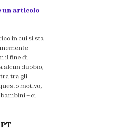
 un articolo
co in cui si sta
rennemente
il fine di
za alcun dubbio,
tra tra gli
 questo motivo,
 bambini – ci
GPT