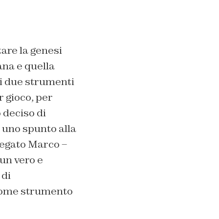
are la genesi
ana e quella
ti due strumenti
r gioco, per
 deciso di
 uno spunto alla
iegato Marco –
 un vero e
 di
e come strumento