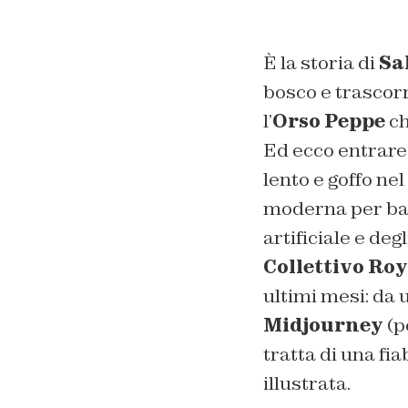
È la storia di
Sa
bosco e trascorr
l’
Orso Peppe
ch
Ed ecco entrare 
lento e goffo nel
moderna per bamb
artificiale e deg
Collettivo Ro
ultimi mesi: da
Midjourney
(p
tratta di una fi
illustrata.