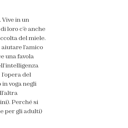
 Vive in un
di loro c’è anche
accolta del miele.
 aiutare l’amico
ce una favola
l’intelligenza
 l’opera del
in voga negli
l’altra
ni). Perché si
 per gli adulti)