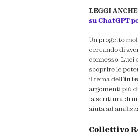
LEGGI ANCHE
su ChatGPT pe
Un progetto molt
cercando di ave
connesso. Luci 
scoprire le poten
il tema dell’
inte
argomenti più di
la scrittura di 
aiuta ad analizza
Collettivo R