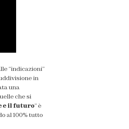
lle “indicazioni”
uddivisione in
tata una
uelle che si
 e il futuro
” è
do al 100% tutto