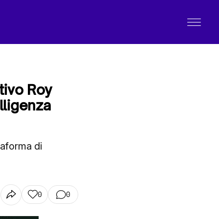
tivo Roy
elligenza
taforma di
0
0