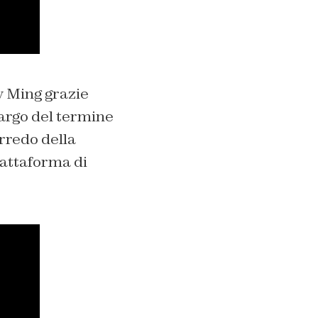
y Ming grazie
argo del termine
orredo della
piattaforma di