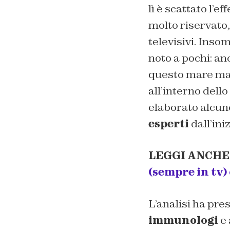
lì è scattato l’e
molto riservato,
televisivi. Inso
noto a pochi: anc
questo mare mag
all’interno dell
elaborato alcun
esperti
dall’ini
LEGGI ANCHE
(sempre in tv)
L’analisi ha pre
immunologi
e 