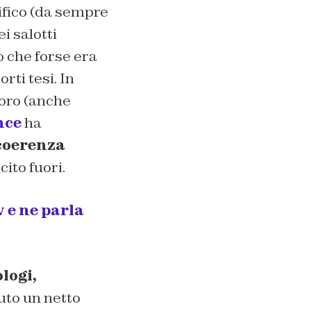
tifico (da sempre
i salotti
o che forse era
rti tesi. In
loro (anche
nce
ha
coerenza
ito fuori.
v e ne parla
logi,
uto un netto