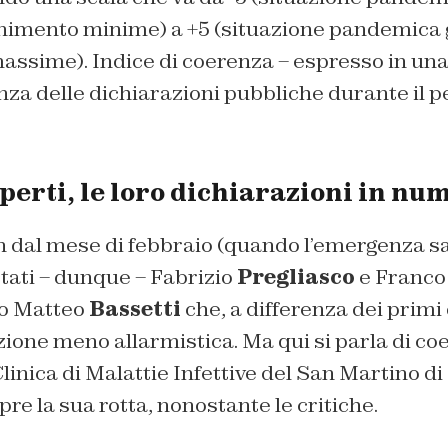
nimento minime) a +5 (situazione pandemica g
sime). Indice di coerenza – espresso in una s
za delle dichiarazioni pubbliche durante il p
erti, le loro dichiarazioni in nu
fin dal mese di febbraio (quando l’emergenza sa
 stati – dunque – Fabrizio
Pregliasco
e Franc
mo Matteo
Bassetti
che, a differenza dei prim
ione meno allarmistica. Ma qui si parla di coe
Clinica di Malattie Infettive del San Martino d
 la sua rotta, nonostante le critiche.