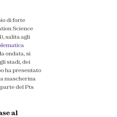
io di forte
tion Science
), salita agli
blematica
da ondata, si
li stadi, dei
mpo ha presentato
ella mascherina
 parte del Pts
ase al