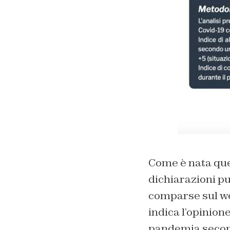
Come è nata que
dichiarazioni pu
comparse sul web
indica l’opinion
pandemia second