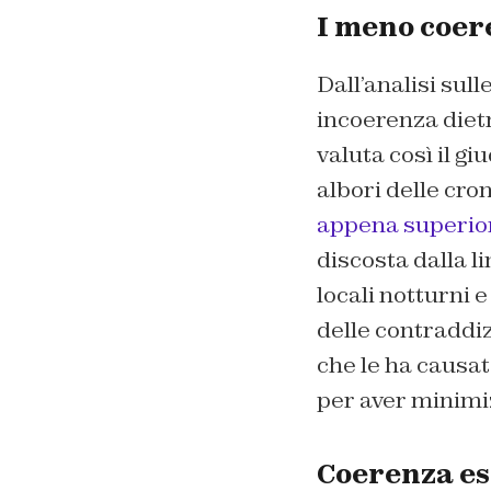
I meno coer
Dall’analisi sul
incoerenza diet
valuta così il giu
albori delle cro
appena superior
discosta dalla l
locali notturni 
delle contraddiz
che le ha causato
per aver minimiz
Coerenza esp