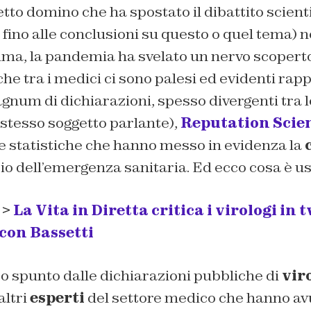
ffetto domino che ha spostato il dibattito scien
 fino alle conclusioni su questo o quel tema) ne
mma, la pandemia ha svelato un nervo scopert
he tra i medici ci sono palesi ed evidenti rappo
num di dichiarazioni, spesso divergenti tra 
o stesso soggetto parlante),
Reputation Scie
e statistiche che hanno messo in evidenza la
zio dell’emergenza sanitaria. Ed ecco cosa è usc
 >
La Vita in Diretta critica i virologi in t
 con Bassetti
so spunto dalle dichiarazioni pubbliche di
viro
altri
esperti
del settore medico che hanno av