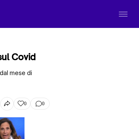
sul Covid
 dal mese di
0
0