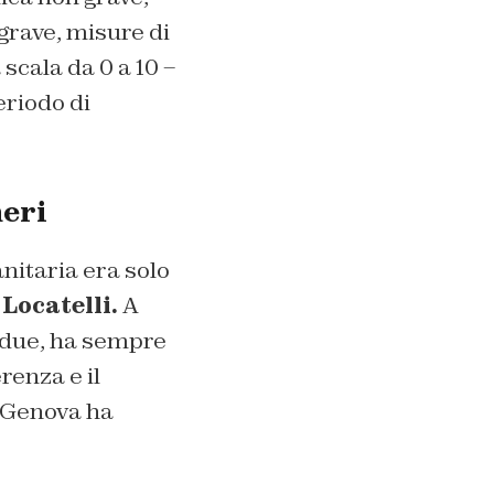
rave, misure di
cala da 0 a 10 –
eriodo di
meri
nitaria era solo
o
Locatelli.
A
i due, ha sempre
renza e il
i Genova ha