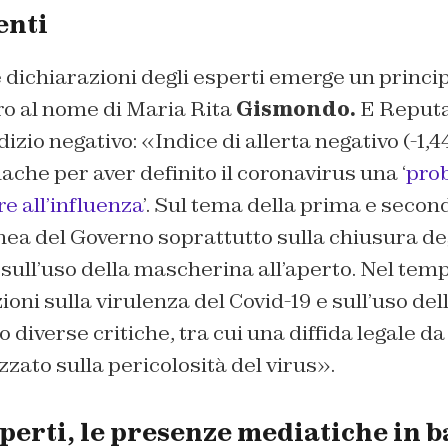
enti
le dichiarazioni degli esperti emerge un princip
ro al nome di Maria Rita
Gismondo.
E Reputa
dizio negativo: «Indice di allerta negativo (-1,44
nache per aver definito il coronavirus una ‘
pro
e all’influenza
’. Sul tema della prima e secon
inea del Governo soprattutto sulla chiusura deg
e sull’uso della mascherina all’aperto. Nel te
ioni sulla virulenza del Covid-19 e sull’uso d
 diverse critiche, tra cui una diffida legale da
zato sulla pericolosità del virus».
erti, le presenze mediatiche in b