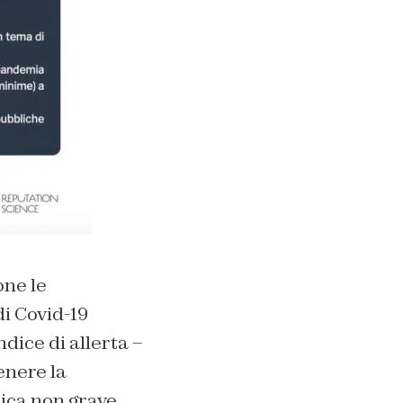
one le
di Covid-19
ice di allerta –
enere la
ica non grave,