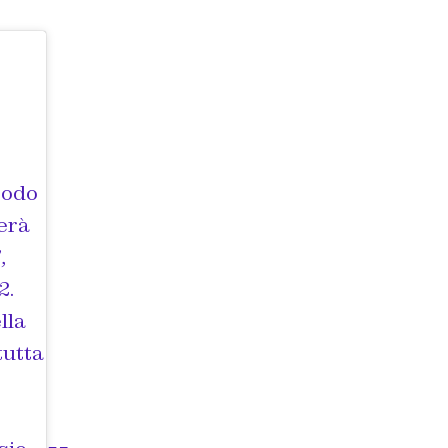
 odo
derà
,
2.
lla
tutta