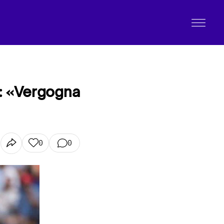
o: «Vergogna
0
0