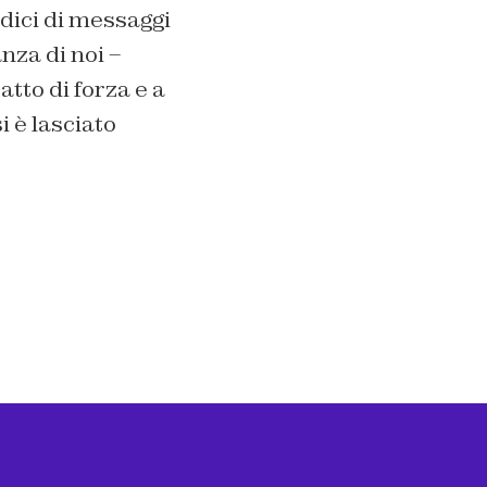
dici di messaggi
nza di noi –
atto di forza e a
i è lasciato