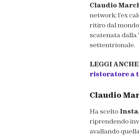
Claudio March
network: l’ex ca
ritiro dal mondo
scatenata dalla T
settentrionale.
LEGGI ANCHE
ristoratore a
Claudio Marc
Ha scelto
Inst
riprendendo inve
avallando quella