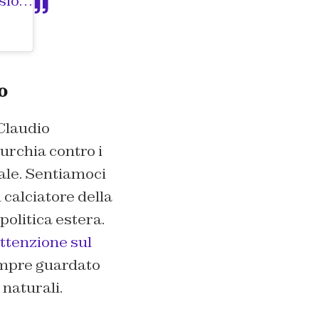
 data:
9 Ott 2019 alle ore 12:38 PDT
o
 Claudio
urchia contro i
nale. Sentiamoci
 calciatore della
politica estera.
attenzione sul
sempre guardato
 naturali.