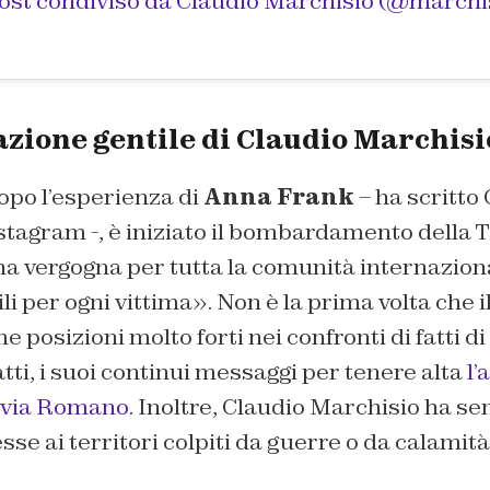
ost condiviso da
Claudio Marchisio
(@marchisiocla8) in
zione gentile di Claudio Marchisi
opo l’esperienza di
Anna Frank
– ha scritto
tagram -, è iniziato il bombardamento della T
Una vergogna per tutta la comunità internazio
i per ogni vittima». Non è la prima volta che il
posizioni molto forti nei confronti di fatti di 
tti, i suoi continui messaggi per tenere alta
l’
ilvia Romano
. Inoltre, Claudio Marchisio ha 
sse ai territori colpiti da guerre o da calamità