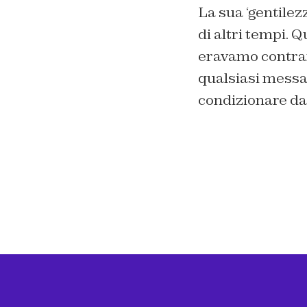
La sua ‘gentilez
di altri tempi. 
eravamo contrari 
qualsiasi messag
condizionare dal