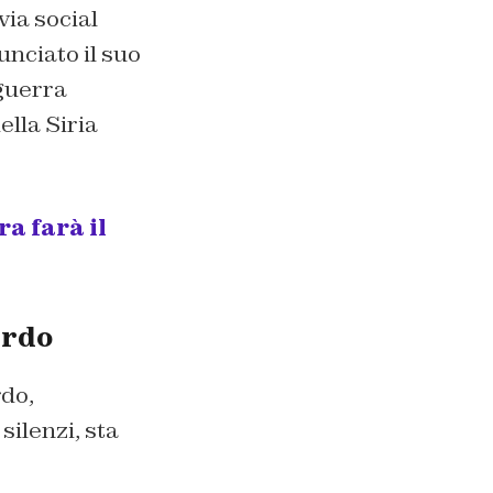
ia social
unciato il suo
 guerra
ella Siria
ra farà il
urdo
rdo,
silenzi, sta