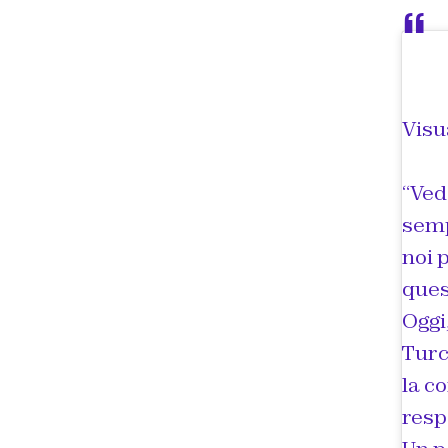
Visu
“Ved
semp
noi 
ques
Oggi
Turc
la c
resp