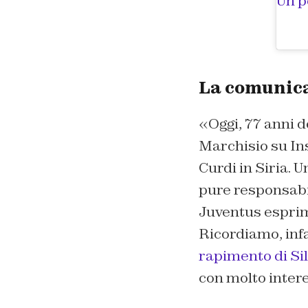
Un p
La comunica
«Oggi, 77 anni d
Marchisio su Ins
Curdi in Siria. 
pure responsabil
Juventus esprime 
Ricordiamo, infa
rapimento di S
con molto intere